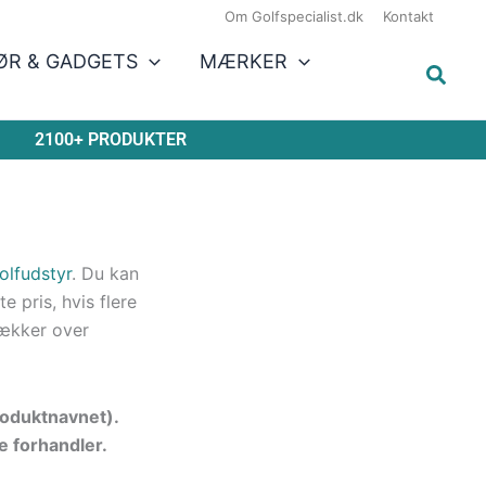
Om Golfspecialist.dk
Kontakt
ØR & GADGETS
MÆRKER
2100+ PRODUKTER
olfudstyr
. Du kan
 pris, hvis flere
ækker over
produktnavnet).
e forhandler.