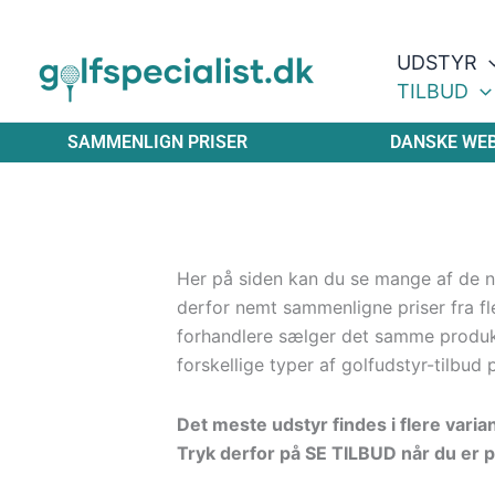
Gå
til
UDSTYR
indholdet
TILBUD
SAMMENLIGN PRISER
DANSKE WE
Her på siden kan du se mange af de ny
derfor nemt sammenligne priser fra fle
forhandlere sælger det samme produ
forskellige typer af golfudstyr-tilbud 
Det meste udstyr findes i flere varia
Tryk derfor på SE TILBUD når du er p