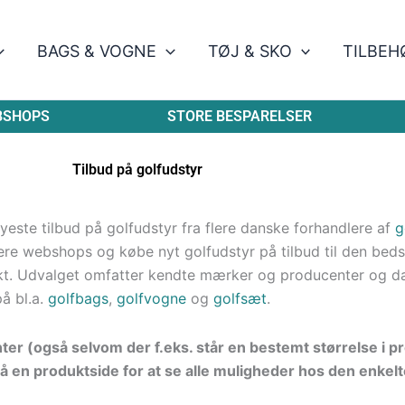
BAGS & VOGNE
TØJ & SKO
TILBEH
BSHOPS
STORE BESPARELSER
Tilbud på golfudstyr
este tilbud på golfudstyr fra flere danske forhandlere af
g
re webshops og købe nyt golfudstyr på tilbud til den bedste
kt. Udvalget omfatter kendte mærker og producenter og d
på bl.a.
golfbags
,
golfvogne
og
golfsæt
.
nter (også selvom der f.eks. står en bestemt størrelse i 
å en produktside for at se alle muligheder hos den enkelt