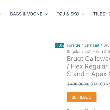
Den
oprindelig
BAGS & VOGNE
TØJ & SKO
TILBEH
pris
var:
3.490,00 kr
-10%
Forside
/
Jernsæt
/ Bru
Regular / stål – Iron S
Brugt Callawa
/ Flex Regular 
Stand – Apex
3.490,00
kr.
3.141,00
kr
SE TILBUD