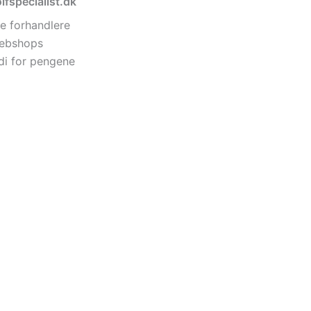
lfspecialist.dk
e forhandlere
 webshops
di for pengene