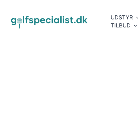
Gå
til
UDSTYR
indholdet
TILBUD