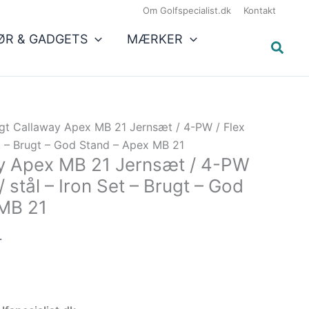
Den
3.490,00 kr..
3.141,00 kr..
Om Golfspecialist.dk
Kontakt
e
aktuelle
ØR & GADGETS
MÆRKER
pris
er:
..
3.141,00 kr..
gt Callaway Apex MB 21 Jernsæt / 4-PW / Flex
et – Brugt – God Stand – Apex MB 21
y Apex MB 21 Jernsæt / 4-PW
/ stål – Iron Set – Brugt – God
 MB 21
.