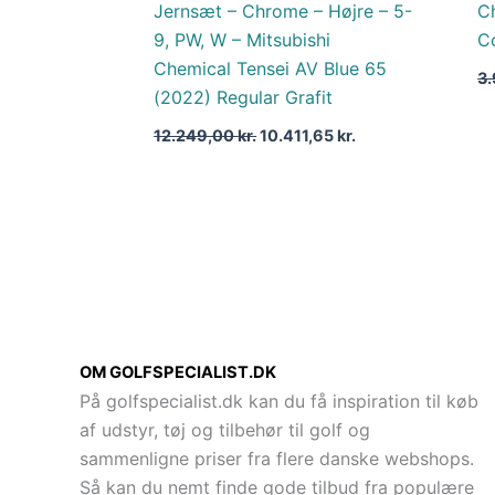
Jernsæt – Chrome – Højre – 5-
C
9, PW, W – Mitsubishi
Co
Chemical Tensei AV Blue 65
3
(2022) Regular Grafit
12.249,00
kr.
10.411,65
kr.
OM GOLFSPECIALIST.DK
På golfspecialist.dk kan du få inspiration til køb
af udstyr, tøj og tilbehør til golf og
sammenligne priser fra flere danske webshops.
Så kan du nemt finde gode tilbud fra populære