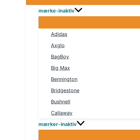
mærke-inaktiv
Adidas
Axglo
BagBoy
Big Max
Bennington
Bridgestone
Bushnell
Callaway
mærker-inaktiv