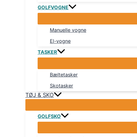
GOLFVOGNE
Manuelle vogne
El-vogne
TASKER
Bæltetasker
Skotasker
TØJ & SKO
GOLFSKO