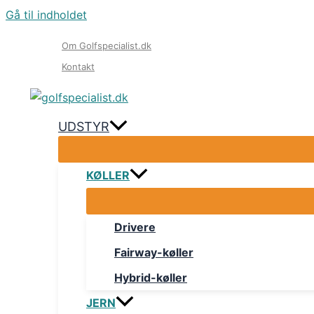
Gå til indholdet
Om Golfspecialist.dk
Kontakt
UDSTYR
KØLLER
Drivere
Fairway-køller
Hybrid-køller
JERN