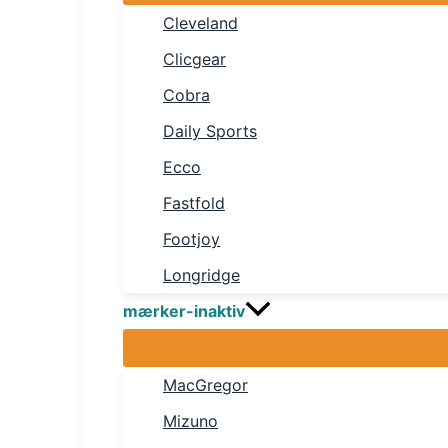
Cleveland
Clicgear
Cobra
Daily Sports
Ecco
Fastfold
Footjoy
Longridge
mærker-inaktiv
MacGregor
Mizuno