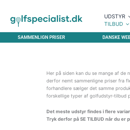
Gå
til
UDSTYR
indholdet
TILBUD
SAMMENLIGN PRISER
DANSKE WE
Her på siden kan du se mange af de ny
derfor nemt sammenligne priser fra fle
forhandlere sælger det samme produ
forskellige typer af golfudstyr-tilbud 
Det meste udstyr findes i flere varia
Tryk derfor på SE TILBUD når du er p