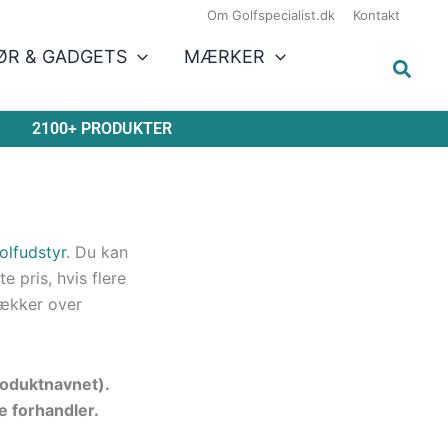
Om Golfspecialist.dk
Kontakt
ØR & GADGETS
MÆRKER
2100+ PRODUKTER
olfudstyr
. Du kan
 pris, hvis flere
ækker over
produktnavnet).
e forhandler.