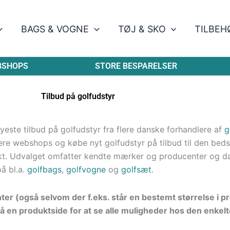
BAGS & VOGNE
TØJ & SKO
TILBEH
BSHOPS
STORE BESPARELSER
Tilbud på golfudstyr
este tilbud på golfudstyr fra flere danske forhandlere af
g
re webshops og købe nyt golfudstyr på tilbud til den bedste
kt. Udvalget omfatter kendte mærker og producenter og d
på bl.a.
golfbags
,
golfvogne
og
golfsæt
.
nter (også selvom der f.eks. står en bestemt størrelse i 
å en produktside for at se alle muligheder hos den enkelt