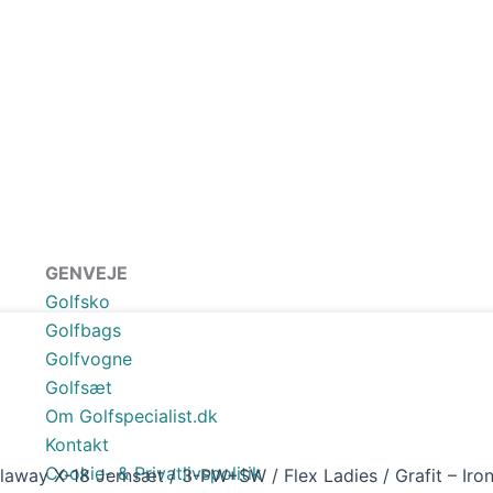
GENVEJE
Golfsko
Golfbags
Golfvogne
Golfsæt
Om Golfspecialist.dk
Kontakt
Cookie- & Privatlivspolitik
laway X-18 Jernsæt / 3-PW+SW / Flex Ladies / Grafit – Iron