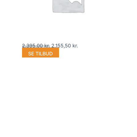
trygt og sikkert køb.
2.395,00
kr.
2.155,50
kr.
SE TILBUD