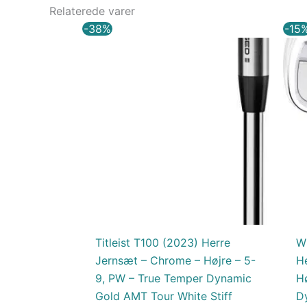
Relaterede varer
Den
Den
-38%
-15
oprindelige
aktuelle
pris
pris
var:
er:
10.499,00 kr..
6.499,00 kr..
Titleist T100 (2023) Herre
Wi
Jernsæt – Chrome – Højre – 5-
H
9, PW – True Temper Dynamic
H
Gold AMT Tour White Stiff
D