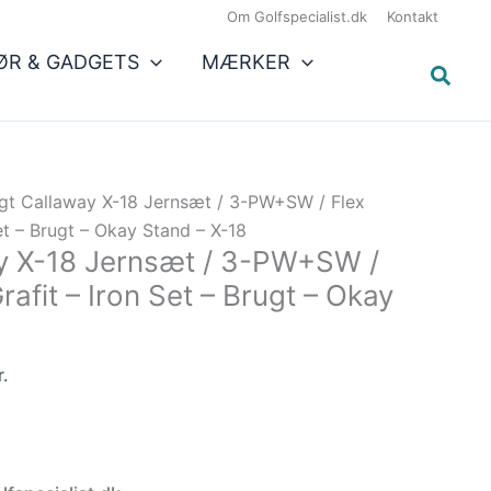
Den
Om Golfspecialist.dk
Kontakt
e
aktuelle
ØR & GADGETS
MÆRKER
pris
er:
..
2.155,50 kr..
gt Callaway X-18 Jernsæt / 3-PW+SW / Flex
Set – Brugt – Okay Stand – X-18
y X-18 Jernsæt / 3-PW+SW /
rafit – Iron Set – Brugt – Okay
r.