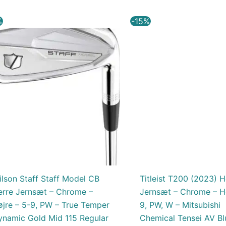
Den
Den
Den
%
-15%
oprindelige
aktuelle
oprindelig
pris
pris
pris
var:
er:
var:
7.700,00 kr..
6.545,00 kr..
12.249,00 
lson Staff Staff Model CB
Titleist T200 (2023) H
erre Jernsæt – Chrome –
Jernsæt – Chrome – Hø
øjre – 5-9, PW – True Temper
9, PW, W – Mitsubishi
ynamic Gold Mid 115 Regular
Chemical Tensei AV Bl