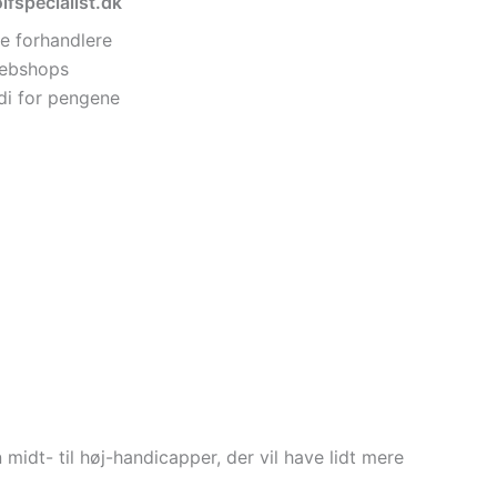
lfspecialist.dk
e forhandlere
 webshops
di for pengene
n midt- til høj-handicapper, der vil have lidt mere