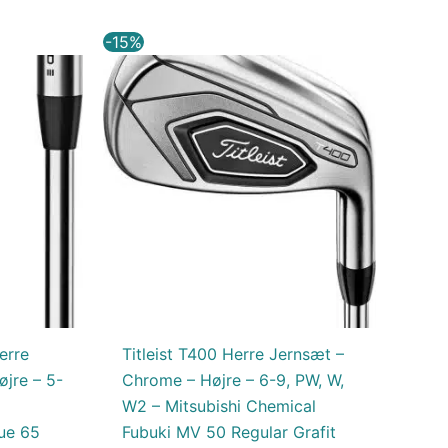
Den
Den
Den
-15%
e
aktuelle
oprindelige
aktuelle
pris
pris
pris
er:
var:
er:
kr..
10.411,65 kr..
12.250,00 kr..
10.412,50 kr..
erre
Titleist T400 Herre Jernsæt –
jre – 5-
Chrome – Højre – 6-9, PW, W,
W2 – Mitsubishi Chemical
ue 65
Fubuki MV 50 Regular Grafit