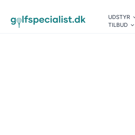
Gå
til
UDSTYR
indholdet
TILBUD