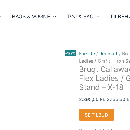
Den
oprindelig
BAGS & VOGNE
TØJ & SKO
TILBEH
pris
var:
2.395,00 kr
-10%
Forside
/
Jernsæt
/ Bru
Ladies / Grafit – Iron 
Brugt Callawa
Flex Ladies / G
Stand – X-18
2.395,00
kr.
2.155,50
k
SE TILBUD