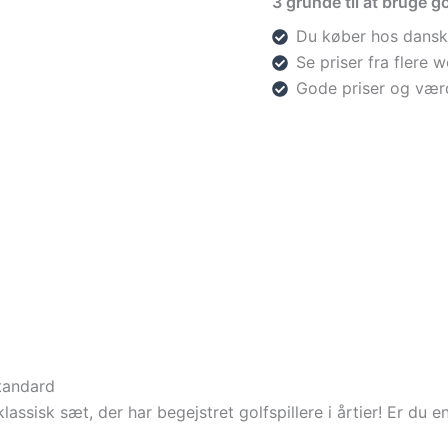
3 grunde til at bruge go
Du køber hos dansk
Se priser fra flere
Gode priser og vær
tandard
lassisk sæt, der har begejstret golfspillere i årtier! Er du e