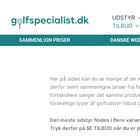
Gå
til
UDSTYR
indholdet
TILBUD
SAMMENLIGN PRISER
DANSKE WE
Her på siden kan du se mange af de ny
derfor nemt sammenligne priser fra fle
forhandlere sælger det samme produ
forskellige typer af golfudstyr-tilbud 
Det meste udstyr findes i flere varia
Tryk derfor på SE TILBUD når du er p