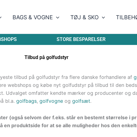
BAGS & VOGNE
TØJ & SKO
TILBEH
BSHOPS
STORE BESPARELSER
Tilbud på golfudstyr
este tilbud på golfudstyr fra flere danske forhandlere af
g
re webshops og købe nyt golfudstyr på tilbud til den bedste
kt. Udvalget omfatter kendte mærker og producenter og d
på bl.a.
golfbags
,
golfvogne
og
golfsæt
.
nter (også selvom der f.eks. står en bestemt størrelse i 
å en produktside for at se alle muligheder hos den enkelt