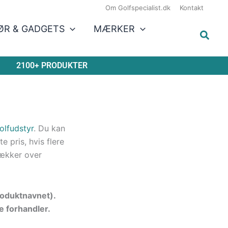
Om Golfspecialist.dk
Kontakt
ØR & GADGETS
MÆRKER
2100+ PRODUKTER
olfudstyr
. Du kan
 pris, hvis flere
ækker over
produktnavnet).
e forhandler.