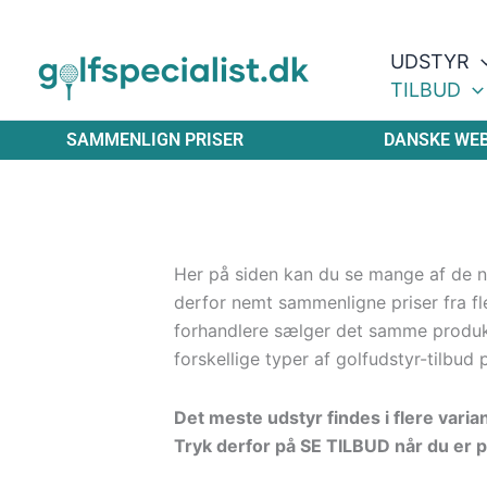
Gå
til
UDSTYR
indholdet
TILBUD
SAMMENLIGN PRISER
DANSKE WE
Her på siden kan du se mange af de ny
derfor nemt sammenligne priser fra fle
forhandlere sælger det samme produ
forskellige typer af golfudstyr-tilbud 
Det meste udstyr findes i flere varia
Tryk derfor på SE TILBUD når du er p