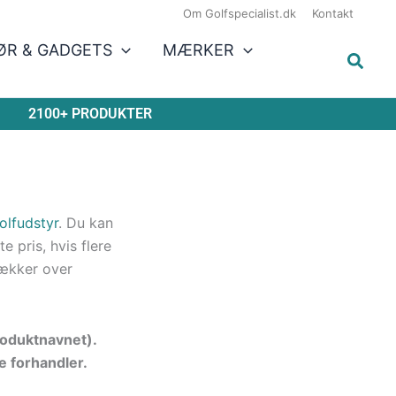
Om Golfspecialist.dk
Kontakt
ØR & GADGETS
MÆRKER
2100+ PRODUKTER
olfudstyr
. Du kan
 pris, hvis flere
ækker over
produktnavnet).
e forhandler.