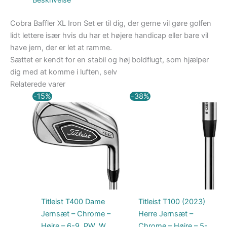
Beskrivelse
Cobra Baffler XL Iron Set er til dig, der gerne vil gøre golfen
lidt lettere især hvis du har et højere handicap eller bare vil
have jern, der er let at ramme.
Sættet er kendt for en stabil og høj boldflugt, som hjælper
dig med at komme i luften, selv
Relaterede varer
Den
Den
Den
Den
-15%
-38%
oprindelige
aktuelle
oprindelige
aktuelle
pris
pris
pris
pris
var:
er:
var:
er:
12.250,00 kr..
10.412,50 kr..
10.499,00 kr..
6.499,00 kr..
Titleist T400 Dame
Titleist T100 (2023)
Jernsæt – Chrome –
Herre Jernsæt –
Højre – 6-9, PW, W,
Chrome – Højre – 5-