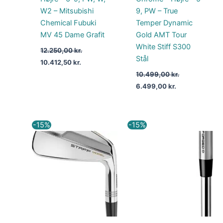
W2 – Mitsubishi
9, PW – True
Chemical Fubuki
Temper Dynamic
MV 45 Dame Grafit
Gold AMT Tour
White Stiff S300
12.250,00
kr.
Stål
10.412,50
kr.
10.499,00
kr.
6.499,00
kr.
Den
Den
Den
Den
-15%
-15%
oprindelige
aktuelle
oprindelige
aktuelle
pris
pris
pris
pris
var:
er:
var:
er:
9.000,00 kr..
7.650,00 kr..
10.499,00 kr..
8.924,15 kr..