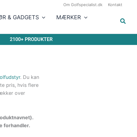
Om Golfspecialist.dk
Kontakt
ØR & GADGETS
MÆRKER
2100+ PRODUKTER
olfudstyr
. Du kan
 pris, hvis flere
ækker over
produktnavnet).
e forhandler.