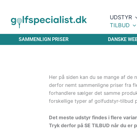
Gå
til
UDSTYR
indholdet
TILBUD
SAMMENLIGN PRISER
DANSKE WE
Her på siden kan du se mange af de ny
derfor nemt sammenligne priser fra fle
forhandlere sælger det samme produ
forskellige typer af golfudstyr-tilbud 
Det meste udstyr findes i flere varia
Tryk derfor på SE TILBUD når du er p