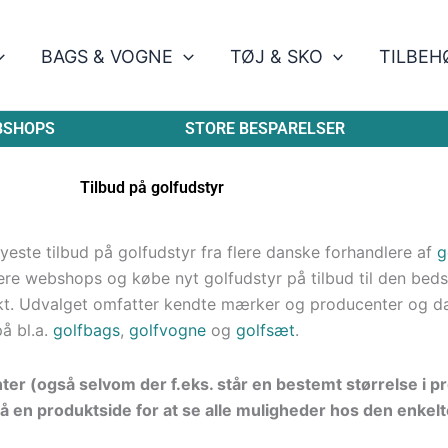
BAGS & VOGNE
TØJ & SKO
TILBEH
BSHOPS
STORE BESPARELSER
Tilbud på golfudstyr
este tilbud på golfudstyr fra flere danske forhandlere af
g
re webshops og købe nyt golfudstyr på tilbud til den bedste
kt. Udvalget omfatter kendte mærker og producenter og d
på bl.a.
golfbags
,
golfvogne
og
golfsæt
.
nter (også selvom der f.eks. står en bestemt størrelse i 
å en produktside for at se alle muligheder hos den enkelt