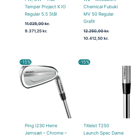
Temper Project X IO
Chemical Fubuki
Regular 5.5 Stål
MV 50 Regular
Grafit
11.025,00
kr.
9.371,25
kr.
12.250,00
kr.
10.412,50
kr.
Den
Den
Den
Den
-15%
-15%
oprindelige
aktuelle
oprindelige
aktuelle
pris
pris
pris
pris
var:
er:
var:
er:
11.025,00 kr..
9.371,25 kr..
10.499,00 kr..
8.924,15 kr..
Ping I230 Herre
Titleist T250
Jernsæt – Chrome –
Launch Spec Dame