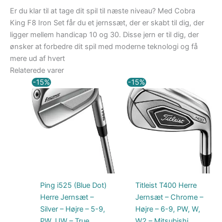
Er du klar til at tage dit spil til næste niveau? Med Cobra
King F8 Iron Set får du et jernssæt, der er skabt til dig, der
ligger mellem handicap 10 og 30. Disse jern er til dig, der
ønsker at forbedre dit spil med moderne teknologi og få
mere ud af hvert
Relaterede varer
Den
Den
Den
Den
-15%
-15%
oprindelige
aktuelle
oprindelige
aktuelle
pris
pris
pris
pris
var:
er:
var:
er:
11.025,00 kr..
9.371,25 kr..
12.250,00 kr..
10.412,50 kr..
Ping i525 (Blue Dot)
Titleist T400 Herre
Herre Jernsæt –
Jernsæt – Chrome –
Silver – Højre – 5-9,
Højre – 6-9, PW, W,
PW, UW – True
W2 – Mitsubishi