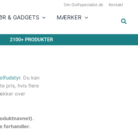
Om Golfspecialist.dk
Kontakt
ØR & GADGETS
MÆRKER
2100+ PRODUKTER
olfudstyr
. Du kan
 pris, hvis flere
ækker over
produktnavnet).
e forhandler.