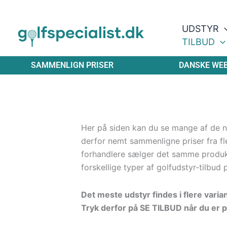
Gå
til
UDSTYR
indholdet
TILBUD
SAMMENLIGN PRISER
DANSKE WE
Her på siden kan du se mange af de ny
derfor nemt sammenligne priser fra fle
forhandlere sælger det samme produ
forskellige typer af golfudstyr-tilbud 
Det meste udstyr findes i flere varia
Tryk derfor på SE TILBUD når du er p