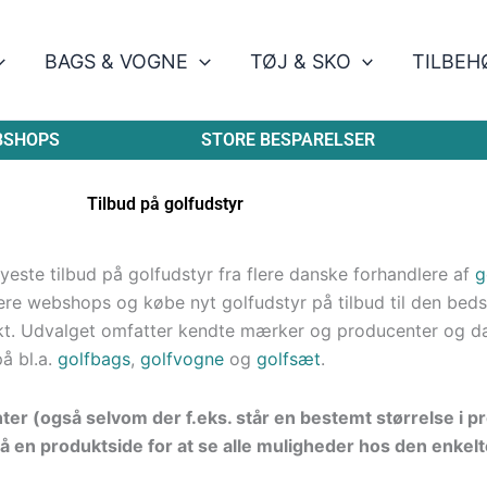
BAGS & VOGNE
TØJ & SKO
TILBEH
BSHOPS
STORE BESPARELSER
Tilbud på golfudstyr
este tilbud på golfudstyr fra flere danske forhandlere af
g
re webshops og købe nyt golfudstyr på tilbud til den bedste
kt. Udvalget omfatter kendte mærker og producenter og d
på bl.a.
golfbags
,
golfvogne
og
golfsæt
.
nter (også selvom der f.eks. står en bestemt størrelse i 
å en produktside for at se alle muligheder hos den enkelt