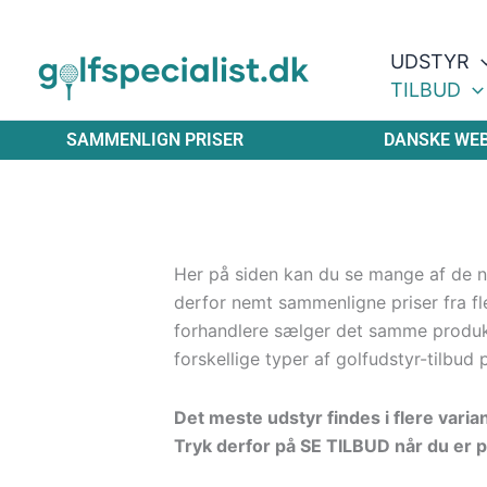
Gå
til
UDSTYR
indholdet
TILBUD
SAMMENLIGN PRISER
DANSKE WE
Her på siden kan du se mange af de ny
derfor nemt sammenligne priser fra fle
forhandlere sælger det samme produ
forskellige typer af golfudstyr-tilbud 
Det meste udstyr findes i flere varia
Tryk derfor på SE TILBUD når du er p