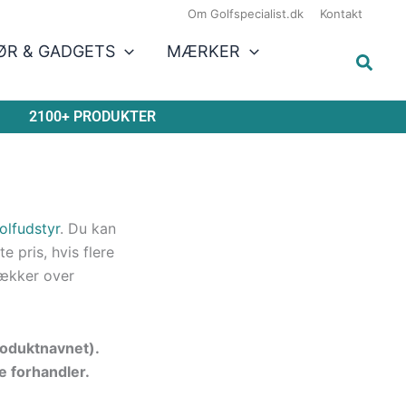
Om Golfspecialist.dk
Kontakt
ØR & GADGETS
MÆRKER
2100+ PRODUKTER
olfudstyr
. Du kan
 pris, hvis flere
ækker over
produktnavnet).
e forhandler.