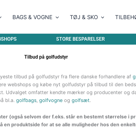
BAGS & VOGNE
TØJ & SKO
TILBEH
BSHOPS
STORE BESPARELSER
Tilbud på golfudstyr
este tilbud på golfudstyr fra flere danske forhandlere af
g
re webshops og købe nyt golfudstyr på tilbud til den bedste
kt. Udvalget omfatter kendte mærker og producenter og d
på bl.a.
golfbags
,
golfvogne
og
golfsæt
.
nter (også selvom der f.eks. står en bestemt størrelse i 
å en produktside for at se alle muligheder hos den enkelt