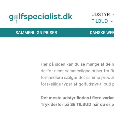
Gå
til
UDSTYR
indholdet
TILBUD
SAMMENLIGN PRISER
DANSKE WE
Her på siden kan du se mange af de ny
derfor nemt sammenligne priser fra fle
forhandlere sælger det samme produ
forskellige typer af golfudstyr-tilbud 
Det meste udstyr findes i flere varia
Tryk derfor på SE TILBUD når du er p