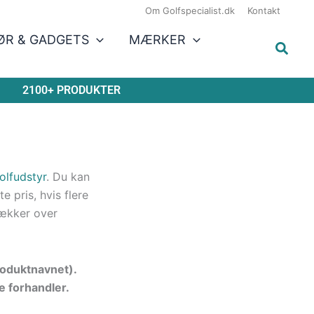
Om Golfspecialist.dk
Kontakt
ØR & GADGETS
MÆRKER
2100+ PRODUKTER
olfudstyr
. Du kan
 pris, hvis flere
ækker over
produktnavnet).
e forhandler.