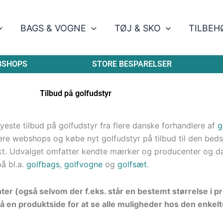
BAGS & VOGNE
TØJ & SKO
TILBEH
BSHOPS
STORE BESPARELSER
Tilbud på golfudstyr
este tilbud på golfudstyr fra flere danske forhandlere af
g
re webshops og købe nyt golfudstyr på tilbud til den bedste
kt. Udvalget omfatter kendte mærker og producenter og d
på bl.a.
golfbags
,
golfvogne
og
golfsæt
.
nter (også selvom der f.eks. står en bestemt størrelse i 
å en produktside for at se alle muligheder hos den enkelt