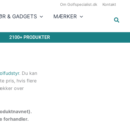
Om Golfspecialist.dk
Kontakt
ØR & GADGETS
MÆRKER
2100+ PRODUKTER
olfudstyr
. Du kan
 pris, hvis flere
ækker over
produktnavnet).
e forhandler.