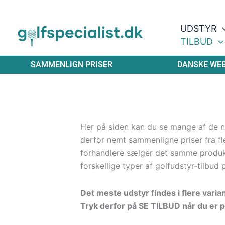
Gå
til
UDSTYR
indholdet
TILBUD
SAMMENLIGN PRISER
DANSKE WE
Her på siden kan du se mange af de ny
derfor nemt sammenligne priser fra fle
forhandlere sælger det samme produ
forskellige typer af golfudstyr-tilbud 
Det meste udstyr findes i flere varia
Tryk derfor på SE TILBUD når du er p