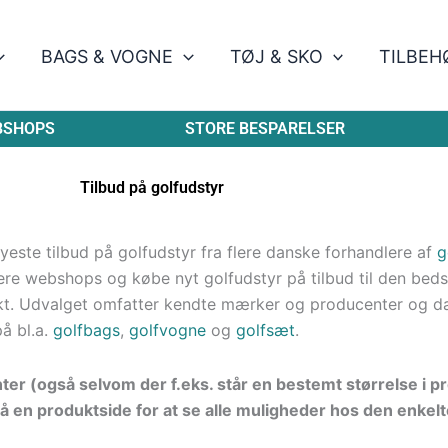
BAGS & VOGNE
TØJ & SKO
TILBEH
BSHOPS
STORE BESPARELSER
Tilbud på golfudstyr
este tilbud på golfudstyr fra flere danske forhandlere af
g
re webshops og købe nyt golfudstyr på tilbud til den bedste
kt. Udvalget omfatter kendte mærker og producenter og d
på bl.a.
golfbags
,
golfvogne
og
golfsæt
.
nter (også selvom der f.eks. står en bestemt størrelse i 
å en produktside for at se alle muligheder hos den enkelt