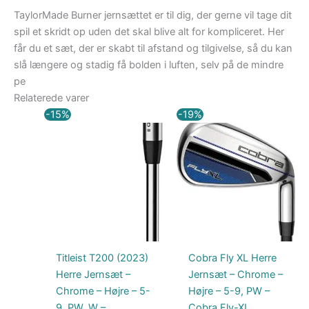
TaylorMade Burner jernsættet er til dig, der gerne vil tage dit
spil et skridt op uden det skal blive alt for kompliceret. Her
får du et sæt, der er skabt til afstand og tilgivelse, så du kan
slå længere og stadig få bolden i luften, selv på de mindre
pe
Relaterede varer
Den
Den
Den
Den
-15%
-19%
oprindelige
aktuelle
oprindelige
aktuelle
pris
pris
pris
pris
var:
er:
var:
er:
12.249,00 kr..
10.411,65 kr..
3.999,00 kr..
3.249,00 kr..
Titleist T200 (2023)
Cobra Fly XL Herre
Herre Jernsæt –
Jernsæt – Chrome –
Chrome – Højre – 5-
Højre – 5-9, PW –
9, PW, W –
Cobra Fly-XL