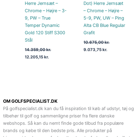
Herre Jernsæt –
Dot) Herre Jernsæt
Chrome – Højre – 3-
– Chrome – Højre –
9, PW – True
5-9, PW, UW – Ping
Temper Dynamic
Alta CB Blue Regular
Gold 120 Stiff S300
Grafit
Stål
10.675,00
kr.
14.359,00
kr.
9.073,75
kr.
12.205,15
kr.
OM GOLFSPECIALIST.DK
På golfspecialist.dk kan du få inspiration til køb af udstyr, tøj og
tilbehør til golf og sammenligne priser fra flere danske
webshops. Så kan du nemt finde gode tilbud fra populære
brands og købe til den bedste pris. Alle produkter på