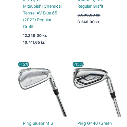
Mitsubishi Chemical
Regular Grafit
Tensei AV Blue 65
3.999,00
kr.
(2022) Regular
3.249,00
kr.
Grafit
12.249,00
kr.
10.411,65
kr.
Den
Den
Den
Den
-15%
-15%
oprindelige
aktuelle
oprindelige
aktuelle
pris
pris
pris
pris
var:
er:
var:
er:
14.359,00 kr..
12.205,15 kr..
10.675,00 kr..
9.073,75 kr..
Ping Blueprint S
Ping G440 (Green