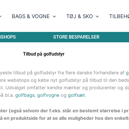
BAGS & VOGNE
TØJ & SKO
TILBEH
BSHOPS
STORE BESPARELSER
Tilbud på golfudstyr
este tilbud på golfudstyr fra flere danske forhandlere af
g
re webshops og købe nyt golfudstyr på tilbud til den bedste
kt. Udvalget omfatter kendte mærker og producenter og d
på bl.a.
golfbags
,
golfvogne
og
golfsæt
.
nter (også selvom der f.eks. står en bestemt størrelse i 
å en produktside for at se alle muligheder hos den enkelt