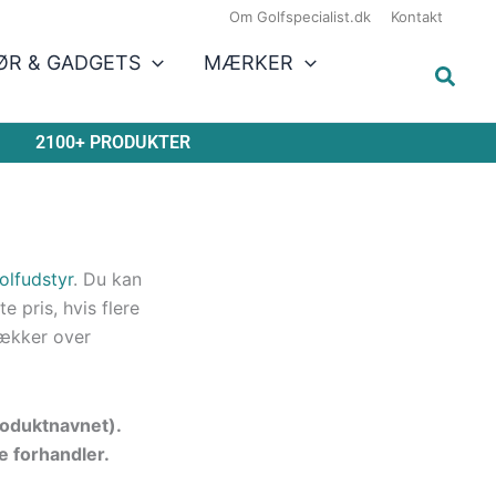
Om Golfspecialist.dk
Kontakt
ØR & GADGETS
MÆRKER
2100+ PRODUKTER
olfudstyr
. Du kan
 pris, hvis flere
ækker over
produktnavnet).
e forhandler.