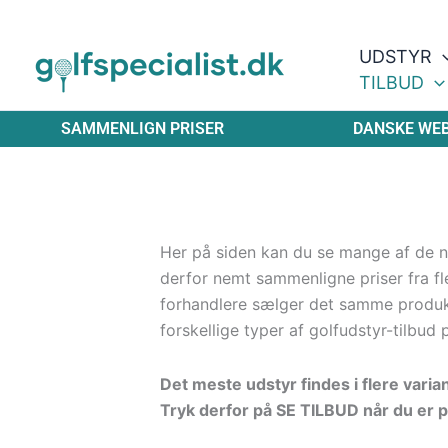
Gå
til
UDSTYR
indholdet
TILBUD
SAMMENLIGN PRISER
DANSKE WE
Her på siden kan du se mange af de ny
derfor nemt sammenligne priser fra fle
forhandlere sælger det samme produ
forskellige typer af golfudstyr-tilbud 
Det meste udstyr findes i flere varia
Tryk derfor på SE TILBUD når du er p