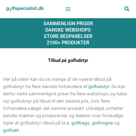
Gå
til
indholdet
SAMMENLIGN PRISER
DANSKE WEBSHOPS
STORE BESPARELSER
2100+ PRODUKTER
Tilbud på golfudstyr
Her på siden kan du se mange af de nyeste tilbud på
golfudstyr fra flere danske forhandlere af
golfudstyr
. Du kan
derfor nemt sammenligne priser fra flere webshops og købe
nyt golfudstyr på tilbud til den bedste pris, hvis flere
forhandlere sælger det samme produkt. Udvalget omfatter
kendte mærker og producenter og dækker over forskellige
typer af golfudstyr-tilbud på bl.a.
golfbags
,
golfvogne
og
golfsæt
.