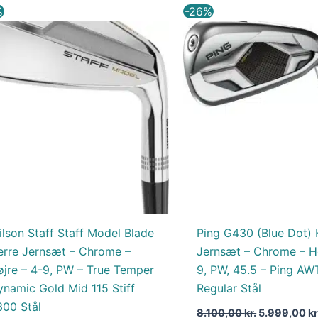
Den
Den
Den
%
-26%
oprindelige
aktuelle
oprindelige
pris
pris
pris
var:
er:
var:
9.000,00 kr..
7.650,00 kr..
8.100,00 kr.
lson Staff Staff Model Blade
Ping G430 (Blue Dot) 
erre Jernsæt – Chrome –
Jernsæt – Chrome – Hø
øjre – 4-9, PW – True Temper
9, PW, 45.5 – Ping AW
ynamic Gold Mid 115 Stiff
Regular Stål
300 Stål
8.100,00
kr.
5.999,00
kr