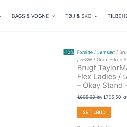
Den
oprindelige
BAGS & VOGNE
TØJ & SKO
TILBEH
pris
var:
1.895,00 kr.
-10%
Forside
/
Jernsæt
/ Bru
/ 5-SW / Grafit – Iron
Brugt TaylorM
Flex Ladies / 5
– Okay Stand 
1.895,00
kr.
1.705,50
kr
SE TILBUD