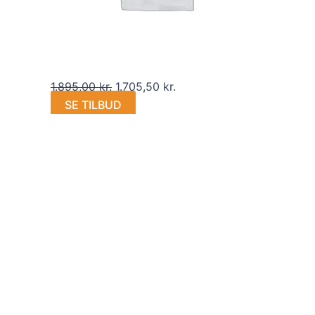
1.895,00
kr.
1.705,50
kr.
SE TILBUD