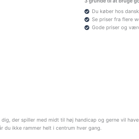
3 grunde til at bruge go
Du køber hos dansk
Se priser fra flere
Gode priser og vær
ig, der spiller med midt til høj handicap og gerne vil have l
år du ikke rammer helt i centrum hver gang.