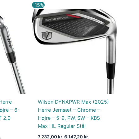
Den
Den
Den
-15%
aktuelle
oprindelige
aktuelle
pris
pris
pris
er:
var:
er:
.
5.999,00 kr..
7.232,00 kr..
6.147,20 kr..
Herre
Wilson DYNAPWR Max (2025)
jre – 6-
Herre Jernsæt – Chrome –
T 2.0
Højre – 5-9, PW, SW – KBS
Max HL Regular Stål
.
7.232,00
kr.
6.147,20
kr.