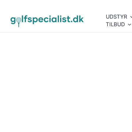
Gå
til
UDSTYR
indholdet
TILBUD