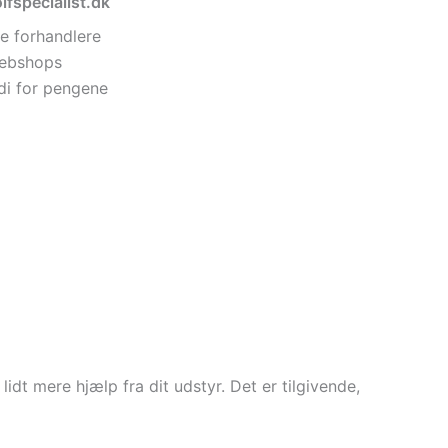
lfspecialist.dk
e forhandlere
 webshops
di for pengene
idt mere hjælp fra dit udstyr. Det er tilgivende,