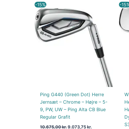
Den
Den
-15%
-15
oprindelige
aktuelle
pris
pris
var:
er:
10.675,00 kr..
9.073,75 kr..
Ping G440 (Green Dot) Herre
Wi
Jernsæt – Chrome – Højre – 5-
H
9, PW, UW – Ping Alta CB Blue
H
Regular Grafit
D
S
10.675,00
kr.
9.073,75
kr.