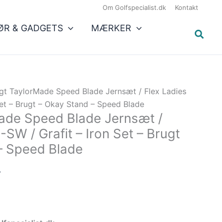
Den
Om Golfspecialist.dk
Kontakt
aktuelle
ØR & GADGETS
MÆRKER
pris
er:
.
1.705,50 kr..
gt TaylorMade Speed Blade Jernsæt / Flex Ladies
 Set – Brugt – Okay Stand – Speed Blade
ade Speed Blade Jernsæt /
-SW / Grafit – Iron Set – Brugt
– Speed Blade
.