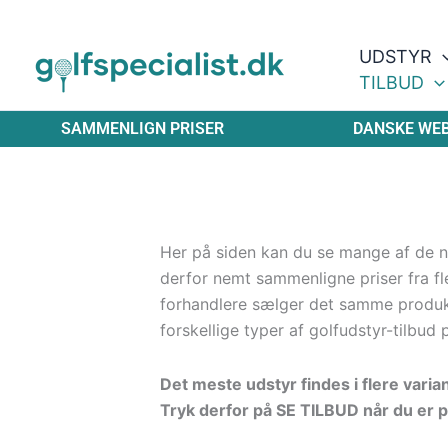
Gå
til
UDSTYR
indholdet
TILBUD
SAMMENLIGN PRISER
DANSKE WE
Her på siden kan du se mange af de ny
derfor nemt sammenligne priser fra fle
forhandlere sælger det samme produ
forskellige typer af golfudstyr-tilbud 
Det meste udstyr findes i flere varia
Tryk derfor på SE TILBUD når du er p