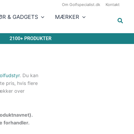
Om Golfspecialist.dk
Kontakt
ØR & GADGETS
MÆRKER
2100+ PRODUKTER
olfudstyr
. Du kan
 pris, hvis flere
ækker over
produktnavnet).
e forhandler.