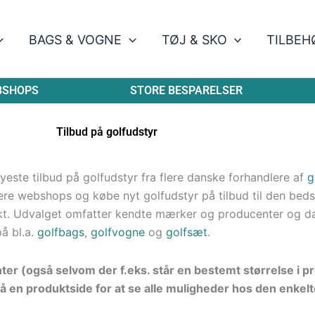
BAGS & VOGNE
TØJ & SKO
TILBEH
BSHOPS
STORE BESPARELSER
Tilbud på golfudstyr
este tilbud på golfudstyr fra flere danske forhandlere af
g
re webshops og købe nyt golfudstyr på tilbud til den bedste
kt. Udvalget omfatter kendte mærker og producenter og d
på bl.a.
golfbags
,
golfvogne
og
golfsæt
.
nter (også selvom der f.eks. står en bestemt størrelse i 
å en produktside for at se alle muligheder hos den enkelt