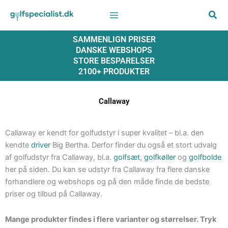
Gå
til
indholdet
SAMMENLIGN PRISER
DANSKE WEBSHOPS
STORE BESPARELSER
2100+ PRODUKTER
Callaway
Callaway er kendt for golfudstyr i super kvalitet – bl.a. den
kendte
driver
Big Bertha. Derfor finder du også et stort udvalg
af golfudstyr fra Callaway, bl.a.
golfsæt
,
golfkøller
og
golfbolde
her på siden. Du kan se udstyr fra Callaway fra flere danske
forhandlere og webshops og på den måde finde de bedste
priser og tilbud på Callaway.
Mange produkter findes i flere varianter og størrelser. Tryk