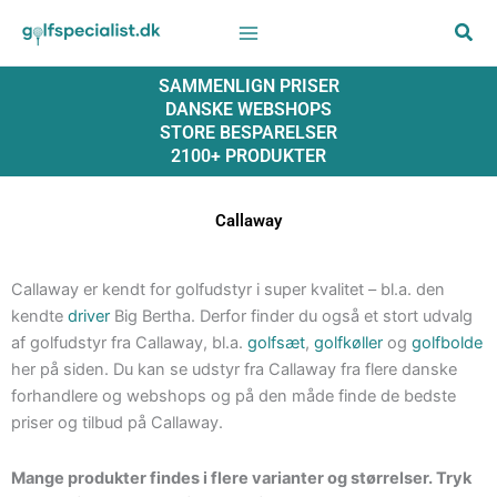
Gå
til
indholdet
SAMMENLIGN PRISER
DANSKE WEBSHOPS
STORE BESPARELSER
2100+ PRODUKTER
Callaway
Callaway er kendt for golfudstyr i super kvalitet – bl.a. den
kendte
driver
Big Bertha. Derfor finder du også et stort udvalg
af golfudstyr fra Callaway, bl.a.
golfsæt
,
golfkøller
og
golfbolde
her på siden. Du kan se udstyr fra Callaway fra flere danske
forhandlere og webshops og på den måde finde de bedste
priser og tilbud på Callaway.
Mange produkter findes i flere varianter og størrelser. Tryk