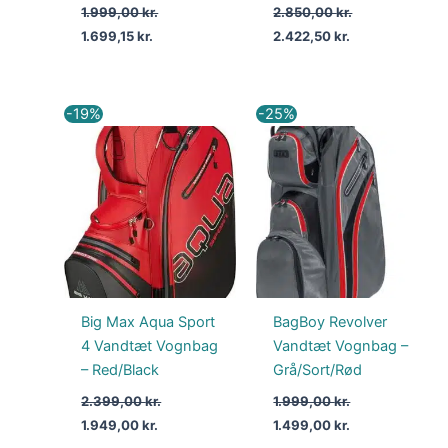
1.999,00
kr.
2.850,00
kr.
1.699,15
kr.
2.422,50
kr.
Den
Den
Den
Den
-19%
-25%
oprindelige
aktuelle
oprindelige
aktuelle
pris
pris
pris
pris
var:
er:
var:
er:
2.399,00 kr..
1.949,00 kr..
1.999,00 kr..
1.499,00 kr..
Big Max Aqua Sport
BagBoy Revolver
4 Vandtæt Vognbag
Vandtæt Vognbag –
– Red/Black
Grå/Sort/Rød
2.399,00
kr.
1.999,00
kr.
1.949,00
kr.
1.499,00
kr.