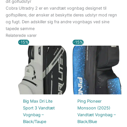
dit golfudstyr
Cobra Ultradry 2 er en vandtæt vognbag designet til
golfspillere, der ønsker at beskytte deres udstyr mod regn
og fugt. Den adskiller sig fra andre vognbags ved sine
tapede sømme
Relaterede varer
Den
Den
Den
Den
-15%
-15%
oprindelige
aktuelle
oprindelige
aktuelle
pris
pris
pris
pris
var:
er:
var:
er:
1.999,00 kr..
1.699,15 kr..
2.850,00 kr..
2.422,50 kr..
Big Max Dri Lite
Ping Pioneer
Sport 3 Vandtæt
Monsoon (2025)
Vognbag –
Vandtæt Vognbag –
Black/Taupe
Black/Blue