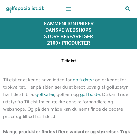
Gå
til
indholdet
SAMMENLIGN PRISER
DANSKE WEBSHOPS
STORE BESPARELSER
2100+ PRODUKTER
Titleist
Titleist er et kendt navn inden for
golfudstyr
og er kendt for
topkvalitet. Her på siden ser du et bredt udvalg af golfudstyr
fra Titleist, bl.a.
golfkøller
, golfjern og
golfbolde
. Du kan finde
udstyr fra Titleist fra en række danske forhandlere og
webshops. Og på den måde kan du nemt finde de bedste
priser og tilbud fra Titleist.
Mange produkter findes i flere varianter og størrelser. Tryk