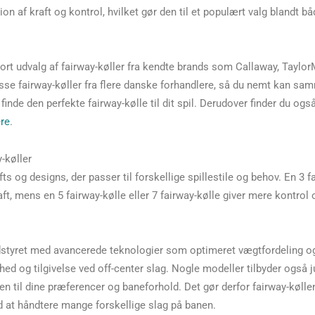
ion af kraft og kontrol, hvilket gør den til et populært valg blandt 
tort udvalg af fairway-køller fra kendte brands som Callaway, TaylorM
sse fairway-køller fra flere danske forhandlere, så du nemt kan sa
 finde den perfekte fairway-kølle til dit spil. Derudover finder du ogs
ere
.
-køller
ofts og designs, der passer til forskellige spillestile og behov. En 3 f
ft, mens en 5 fairway-kølle eller 7 fairway-kølle giver mere kontrol 
dstyret med avancerede teknologier som optimeret vægtfordeling o
ghed og tilgivelse ved off-center slag. Nogle modeller tilbyder også 
len til dine præferencer og baneforhold. Det gør derfor fairway-køllen 
ed at håndtere mange forskellige slag på banen.