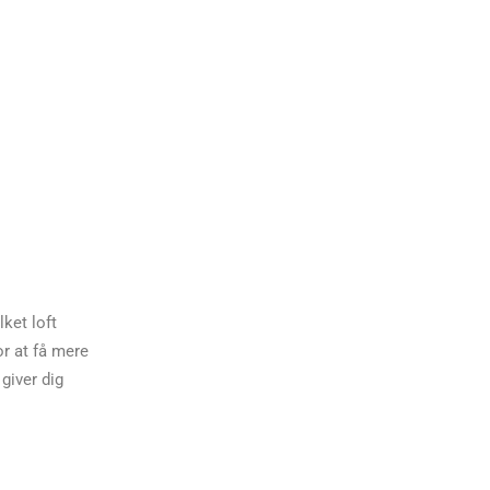
lket loft
or at få mere
 giver dig