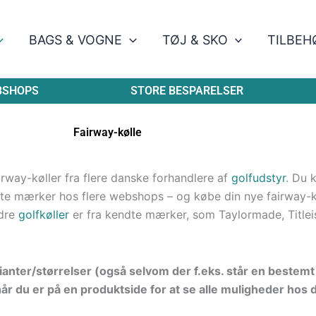
BAGS & VOGNE
TØJ & SKO
TILBEH
BSHOPS
STORE BESPARELSER
Fairway-kølle
irway-køller fra flere danske forhandlere af
golfudstyr
. Du 
dte mærker hos flere webshops – og købe din nye fairway-kø
ndre
golfkøller
er fra kendte mærker, som Taylormade, Titleis
arianter/størrelser (også selvom der f.eks. står en bestemt 
r du er på en produktside for at se alle muligheder hos 