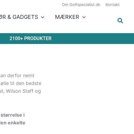
Om Golfspecialist.dk
Kontakt
ØR & GADGETS
MÆRKER
2100+ PRODUKTER
kan derfor nemt
lle til den bedste
t, Wilson Staff og
størrelse i
den enkelte