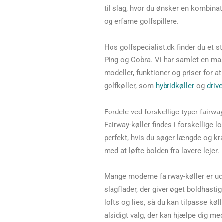
til slag, hvor du ønsker en kombinat
og erfarne golfspillere.
Hos golfspecialist.dk finder du et s
Ping og Cobra. Vi har samlet en ma
modeller, funktioner og priser for at
golfkøller, som
hybridkøller
og
driv
Fordele ved forskellige typer fairway
Fairway-køller findes i forskellige l
perfekt, hvis du søger længde og kra
med at løfte bolden fra lavere lejer.
Mange moderne fairway-køller er u
slagflader, der giver øget boldhasti
lofts og lies, så du kan tilpasse køl
alsidigt valg, der kan hjælpe dig m