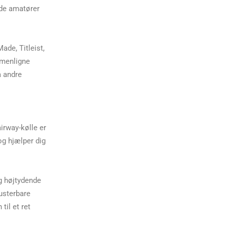
både amatører
ade, Titleist,
mmenligne
å andre
airway-kølle er
og hjælper dig
g højtydende
justerbare
til et ret