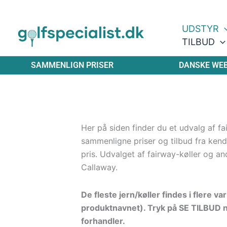
Gå
til
UDSTYR
indholdet
TILBUD
SAMMENLIGN PRISER
DANSKE WE
Her på siden finder du et udvalg af fa
sammenligne priser og tilbud fra ken
pris. Udvalget af fairway-køller og a
Callaway.
De fleste jern/køller findes i flere v
produktnavnet). Tryk på SE TILBUD nå
forhandler.