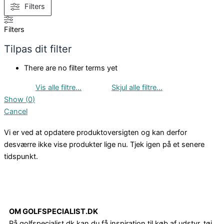
Filters
Filters
Tilpas dit filter
There are no filter terms yet
Show
(
0
)
Cancel
Vi er ved at opdatere produktoversigten og kan derfor
desværre ikke vise produkter lige nu. Tjek igen på et senere
tidspunkt.
OM GOLFSPECIALIST.DK
På golfspecialist.dk kan du få inspiration til køb af udstyr, tøj