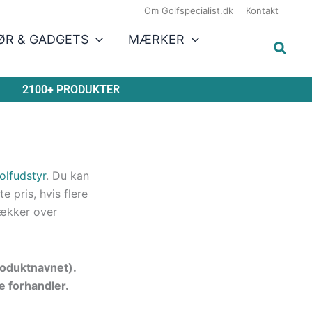
Om Golfspecialist.dk
Kontakt
ØR & GADGETS
MÆRKER
2100+ PRODUKTER
olfudstyr
. Du kan
 pris, hvis flere
ækker over
produktnavnet).
e forhandler.