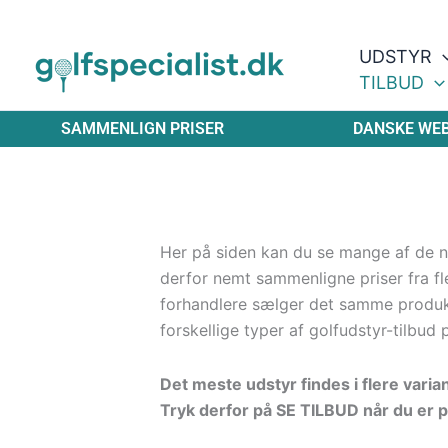
Gå
til
UDSTYR
indholdet
TILBUD
SAMMENLIGN PRISER
DANSKE WE
Her på siden kan du se mange af de ny
derfor nemt sammenligne priser fra fle
forhandlere sælger det samme produ
forskellige typer af golfudstyr-tilbud 
Det meste udstyr findes i flere varia
Tryk derfor på SE TILBUD når du er p