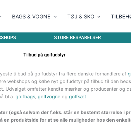
BAGS & VOGNE
TØJ & SKO
TILBEH
BSHOPS
STORE BESPARELSER
Tilbud på golfudstyr
este tilbud på golfudstyr fra flere danske forhandlere af
g
re webshops og købe nyt golfudstyr på tilbud til den bedste
kt. Udvalget omfatter kendte mærker og producenter og d
på bl.a.
golfbags
,
golfvogne
og
golfsæt
.
nter (også selvom der f.eks. står en bestemt størrelse i 
å en produktside for at se alle muligheder hos den enkelt