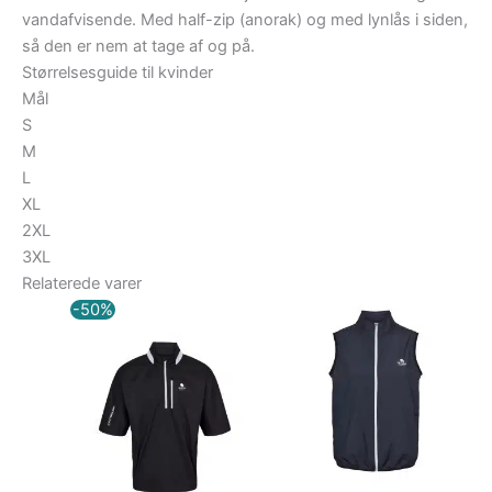
vandafvisende. Med half-zip (anorak) og med lynlås i siden,
så den er nem at tage af og på.
Størrelsesguide til kvinder
Mål
S
M
L
XL
2XL
3XL
Relaterede varer
Den
Den
-50%
oprindelige
aktuelle
pris
pris
var:
er:
799,00 kr..
399,00 kr..