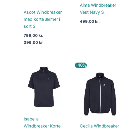
Alma Windbreaker
Ascot Windbreaker
Vest Navy S
med korte ærmer i
499,00
kr.
sort S
799,00
kr.
399,00
kr.
Den
Den
-40%
oprindelige
aktuelle
pris
pris
var:
er:
499,00 kr..
299,00 kr..
Isabella
Windbreaker Korte
Cecilia Windbreaker