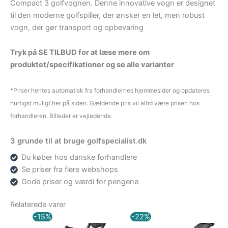
Compact 3 golfvognen. Denne innovative vogn er designet
til den moderne golfspiller, der ønsker en let, men robust
vogn, der gør transport og opbevaring
Tryk på SE TILBUD for at læse mere om
produktet/specifikationer og se alle varianter
*Priser hentes automatisk fra forhandlernes hjemmesider og opdateres
hurtigst muligt her på siden. Gældende pris vil altid være prisen hos
forhandleren. Billeder er vejledende.
3 grunde til at bruge golfspecialist.dk
Du køber hos danske forhandlere
Se priser fra flere webshops
Gode priser og værdi for pengene
Relaterede varer
Den
Den
Den
Den
-15%
-22%
oprindelige
aktuelle
oprindelige
aktuelle