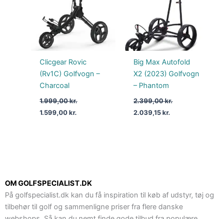
Clicgear Rovic
Big Max Autofold
(Rv1C) Golfvogn –
X2 (2023) Golfvogn
Charcoal
– Phantom
1.999,00
kr.
2.399,00
kr.
1.599,00
kr.
2.039,15
kr.
OM GOLFSPECIALIST.DK
På golfspecialist.dk kan du få inspiration til køb af udstyr, tøj og
tilbehør til golf og sammenligne priser fra flere danske
webshops. Så kan du nemt finde gode tilbud fra populære