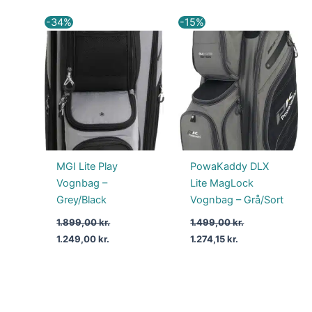
Den
Den
Den
Den
-34%
-15%
oprindelige
aktuelle
oprindelige
aktuelle
pris
pris
pris
pris
var:
er:
var:
er:
1.899,00 kr..
1.249,00 kr..
1.499,00 kr..
1.274,15 kr..
MGI Lite Play
PowaKaddy DLX
Vognbag –
Lite MagLock
Grey/Black
Vognbag – Grå/Sort
1.899,00
kr.
1.499,00
kr.
1.249,00
kr.
1.274,15
kr.