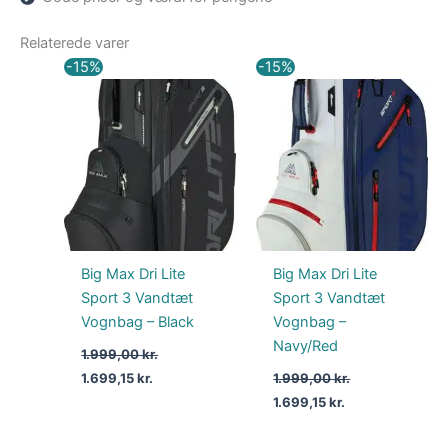
Relaterede varer
Den
Den
Den
Den
-15%
-15%
oprindelige
aktuelle
oprindelige
aktuelle
pris
pris
pris
pris
var:
er:
var:
er:
1.999,00 kr..
1.699,15 kr..
1.999,00 kr..
1.699,15 kr..
Big Max Dri Lite
Big Max Dri Lite
Sport 3 Vandtæt
Sport 3 Vandtæt
Vognbag – Black
Vognbag –
Navy/Red
1.999,00
kr.
1.699,15
kr.
1.999,00
kr.
1.699,15
kr.