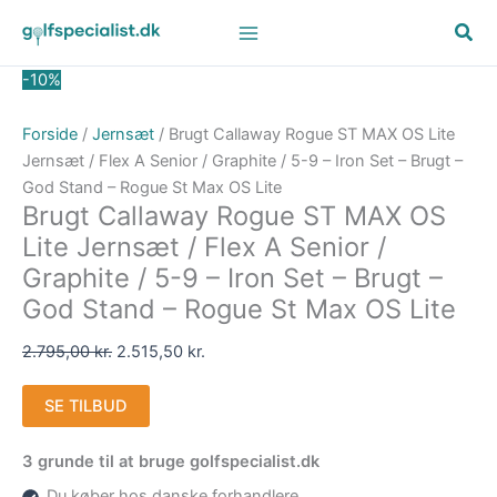
Gå
Den
Den
til
oprindelige
aktuelle
indholdet
pris
pris
-10%
var:
er:
2.795,00 kr..
2.515,50 kr..
Forside
/
Jernsæt
/ Brugt Callaway Rogue ST MAX OS Lite
Jernsæt / Flex A Senior / Graphite / 5-9 – Iron Set – Brugt –
God Stand – Rogue St Max OS Lite
Brugt Callaway Rogue ST MAX OS
Lite Jernsæt / Flex A Senior /
Graphite / 5-9 – Iron Set – Brugt –
God Stand – Rogue St Max OS Lite
2.795,00
kr.
2.515,50
kr.
SE TILBUD
3 grunde til at bruge golfspecialist.dk
Du køber hos danske forhandlere