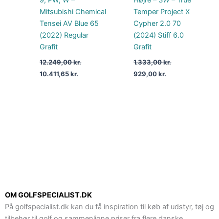
Mitsubishi Chemical
Temper Project X
Tensei AV Blue 65
Cypher 2.0 70
(2022) Regular
(2024) Stiff 6.0
Grafit
Grafit
12.249,00
kr.
1.333,00
kr.
10.411,65
kr.
929,00
kr.
OM GOLFSPECIALIST.DK
På golfspecialist.dk kan du få inspiration til køb af udstyr, tøj og
tilbehør til golf og sammenligne priser fra flere danske