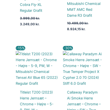
Mitsubishi Chemical
Cobra Fly-XL
MMT AMC Red
Regular Grafit
Dame R3 Grafit
3.999,00
kr.
10.499,00
kr.
3.249,00
kr.
8.924,15
kr.
Den
Den
Den
Den
-15%
-30%
oprindelige
aktuelle
oprindelige
aktuelle
pris
pris
pris
pris
var:
er:
var:
er:
12.249,00 kr..
10.411,65 kr..
1.333,00 kr..
929,00 kr..
Titleist T200 (2023)
Callaway Paradym
Herre Jernsæt –
Ai Smoke Herre
Chrome – Højre – 5-
Jernsæt – Chrome –
9, PW, W –
Højre – SW – True