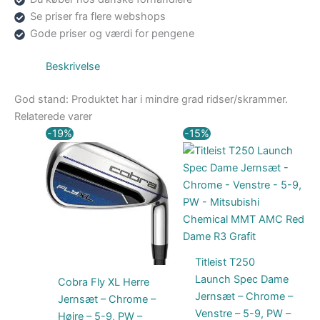
Se priser fra flere webshops
Gode priser og værdi for pengene
Beskrivelse
God stand: Produktet har i mindre grad ridser/skrammer.
Relaterede varer
Den
Den
Den
Den
-19%
-15%
oprindelige
aktuelle
oprindelige
aktuelle
pris
pris
pris
pris
var:
er:
var:
er:
3.999,00 kr..
3.249,00 kr..
10.499,00 kr..
8.924,15 kr..
Titleist T250
Launch Spec Dame
Cobra Fly XL Herre
Jernsæt – Chrome –
Jernsæt – Chrome –
Venstre – 5-9, PW –
Højre – 5-9, PW –