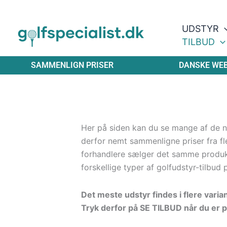
Gå
til
UDSTYR
indholdet
TILBUD
SAMMENLIGN PRISER
DANSKE WE
Her på siden kan du se mange af de ny
derfor nemt sammenligne priser fra fle
forhandlere sælger det samme produ
forskellige typer af golfudstyr-tilbud 
Det meste udstyr findes i flere varia
Tryk derfor på SE TILBUD når du er p