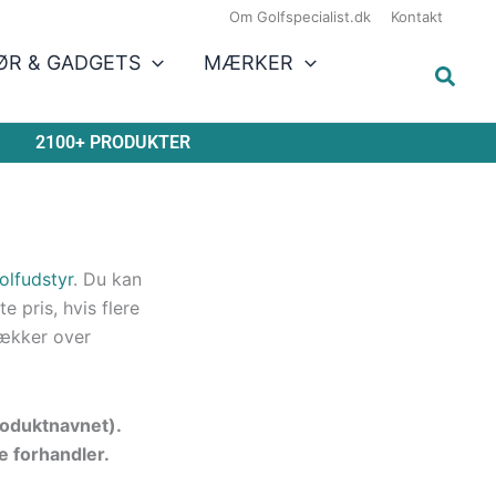
Om Golfspecialist.dk
Kontakt
ØR & GADGETS
MÆRKER
2100+ PRODUKTER
olfudstyr
. Du kan
 pris, hvis flere
ækker over
produktnavnet).
e forhandler.