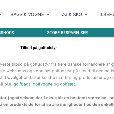
BAGS & VOGNE
TØJ & SKO
TILBEH
BSHOPS
STORE BESPARELSER
Tilbud på golfudstyr
este tilbud på golfudstyr fra flere danske forhandlere af
g
re webshops og købe nyt golfudstyr på tilbud til den bedste
kt. Udvalget omfatter kendte mærker og producenter og d
på bl.a.
golfbags
,
golfvogne
og
golfsæt
.
nter (også selvom der f.eks. står en bestemt størrelse i 
å en produktside for at se alle muligheder hos den enkelt