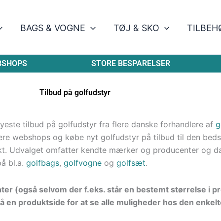
BAGS & VOGNE
TØJ & SKO
TILBEH
BSHOPS
STORE BESPARELSER
Tilbud på golfudstyr
este tilbud på golfudstyr fra flere danske forhandlere af
g
re webshops og købe nyt golfudstyr på tilbud til den bedste
kt. Udvalget omfatter kendte mærker og producenter og d
på bl.a.
golfbags
,
golfvogne
og
golfsæt
.
nter (også selvom der f.eks. står en bestemt størrelse i 
å en produktside for at se alle muligheder hos den enkelt