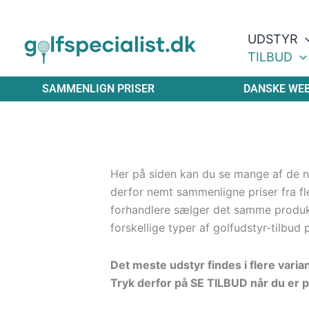
Gå
til
UDSTYR
indholdet
TILBUD
SAMMENLIGN PRISER
DANSKE WE
Her på siden kan du se mange af de ny
derfor nemt sammenligne priser fra fle
forhandlere sælger det samme produ
forskellige typer af golfudstyr-tilbud 
Det meste udstyr findes i flere varia
Tryk derfor på SE TILBUD når du er p