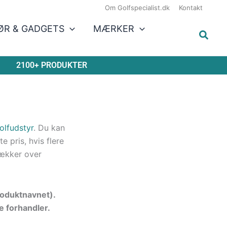
Om Golfspecialist.dk
Kontakt
ØR & GADGETS
MÆRKER
2100+ PRODUKTER
olfudstyr
. Du kan
 pris, hvis flere
ækker over
produktnavnet).
e forhandler.