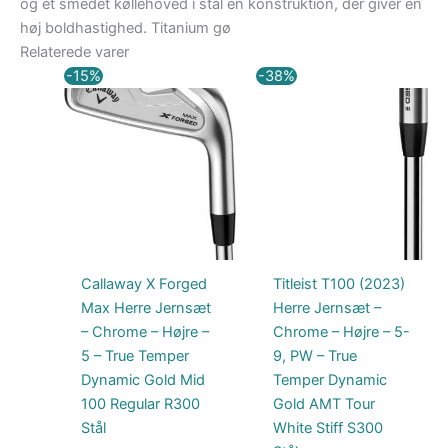
og et smedet køllehoved i stål en konstruktion, der giver en
høj boldhastighed. Titanium gø
Relaterede varer
Den
Den
Den
Den
-15%
-38%
oprindelige
aktuelle
oprindelige
aktuelle
pris
pris
pris
pris
var:
er:
var:
er:
1.833,00 kr..
1.558,05 kr..
10.499,00 kr..
6.499,00 kr..
Callaway X Forged
Titleist T100 (2023)
Max Herre Jernsæt
Herre Jernsæt –
– Chrome – Højre –
Chrome – Højre – 5-
5 – True Temper
9, PW – True
Dynamic Gold Mid
Temper Dynamic
100 Regular R300
Gold AMT Tour
Stål
White Stiff S300