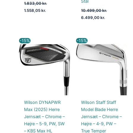
Stål
1.833,00
kr.
1.558,05
kr.
10.499,00
kr.
6.499,00
kr.
Den
Den
Den
Den
-15%
-15%
oprindelige
aktuelle
oprindelige
aktuelle
pris
pris
pris
pris
var:
er:
var:
er:
7.232,00 kr..
6.147,20 kr..
9.000,00 kr..
7.650,00 kr..
Wilson DYNAPWR
Wilson Staff Staff
Max (2025) Herre
Model Blade Herre
Jernsæt – Chrome –
Jernsæt – Chrome –
Højre – 5-9, PW, SW
Højre – 4-9, PW –
– KBS Max HL
True Temper