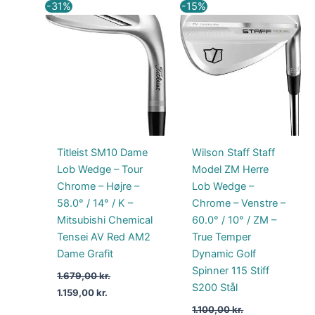
Den
Den
Den
Den
-31%
-15%
oprindelige
aktuelle
oprindelige
aktuelle
pris
pris
pris
pris
var:
er:
var:
er:
1.679,00 kr..
1.159,00 kr..
1.100,00 kr..
935,00 kr..
Titleist SM10 Dame
Wilson Staff Staff
Lob Wedge – Tour
Model ZM Herre
Chrome – Højre –
Lob Wedge –
58.0° / 14° / K –
Chrome – Venstre –
Mitsubishi Chemical
60.0° / 10° / ZM –
Tensei AV Red AM2
True Temper
Dame Grafit
Dynamic Golf
Spinner 115 Stiff
1.679,00
kr.
S200 Stål
1.159,00
kr.
1.100,00
kr.