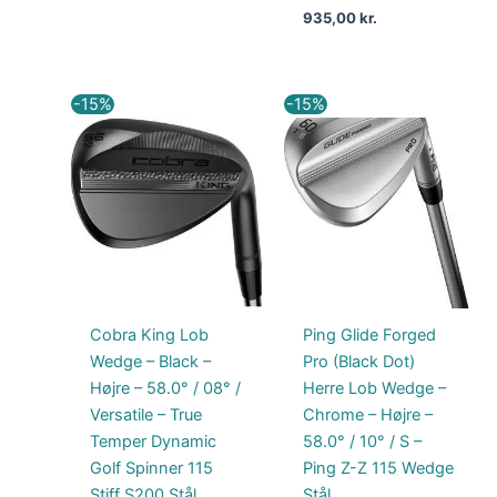
935,00
kr.
Den
Den
Den
Den
-15%
-15%
oprindelige
aktuelle
oprindelige
aktuelle
pris
pris
pris
pris
var:
er:
var:
er:
1.299,00 kr..
1.104,15 kr..
1.699,00 kr..
1.444,15 kr..
Cobra King Lob
Ping Glide Forged
Wedge – Black –
Pro (Black Dot)
Højre – 58.0° / 08° /
Herre Lob Wedge –
Versatile – True
Chrome – Højre –
Temper Dynamic
58.0° / 10° / S –
Golf Spinner 115
Ping Z-Z 115 Wedge
Stiff S200 Stål
Stål