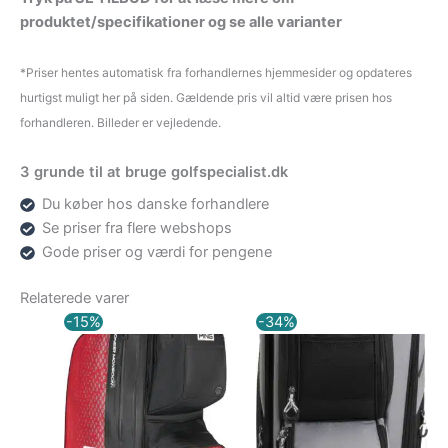
produktet/specifikationer og se alle varianter
*Priser hentes automatisk fra forhandlernes hjemmesider og opdateres
hurtigst muligt her på siden. Gældende pris vil altid være prisen hos
forhandleren. Billeder er vejledende.
3 grunde til at bruge golfspecialist.dk
Du køber hos danske forhandlere
Se priser fra flere webshops
Gode priser og værdi for pengene
Relaterede varer
Den
Den
Den
Den
-15%
-34%
oprindelige
aktuelle
oprindelige
aktuelle
pris
pris
pris
pris
var:
er:
var:
er:
2.850,00 kr..
2.422,50 kr..
1.899,00 kr..
1.249,00 kr..