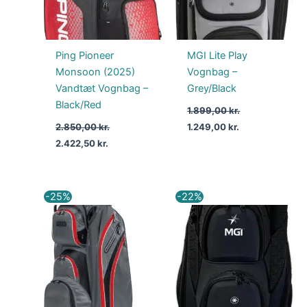
Ping Pioneer
MGI Lite Play
Monsoon (2025)
Vognbag –
Vandtæt Vognbag –
Grey/Black
Black/Red
1.899,00
kr.
2.850,00
kr.
1.249,00
kr.
2.422,50
kr.
Den
Den
Den
Den
-25%
-22%
oprindelige
aktuelle
oprindelige
aktuelle
pris
pris
pris
pris
var:
er:
var:
er:
1.999,00 kr..
1.499,00 kr..
2.299,00 kr..
1.789,00 kr..