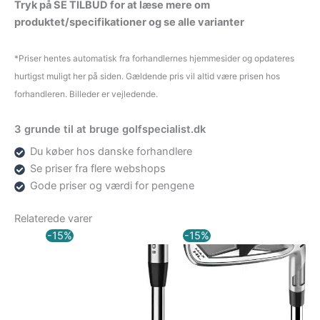
Tryk på SE TILBUD for at læse mere om
produktet/specifikationer og se alle varianter
*Priser hentes automatisk fra forhandlernes hjemmesider og opdateres
hurtigst muligt her på siden. Gældende pris vil altid være prisen hos
forhandleren. Billeder er vejledende.
3 grunde til at bruge golfspecialist.dk
Du køber hos danske forhandlere
Se priser fra flere webshops
Gode priser og værdi for pengene
Relaterede varer
Den
Den
Den
Den
-15%
-15%
oprindelige
aktuelle
oprindelige
aktuelle
pris
pris
pris
pris
var:
er:
var:
er:
12.249,00 kr..
10.411,65 kr..
9.084,00 kr..
7.721,40 kr..