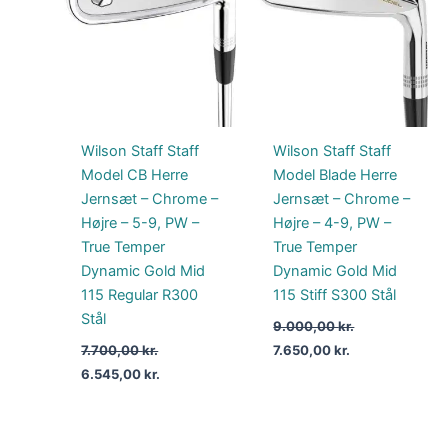
7.700,00 kr..
6.545,00 kr..
9.000,00 kr..
7.650,00 kr..
Wilson Staff Staff
Wilson Staff Staff
Model CB Herre
Model Blade Herre
Jernsæt – Chrome –
Jernsæt – Chrome –
Højre – 5-9, PW –
Højre – 4-9, PW –
True Temper
True Temper
Dynamic Gold Mid
Dynamic Gold Mid
115 Regular R300
115 Stiff S300 Stål
Stål
9.000,00
kr.
7.700,00
kr.
7.650,00
kr.
6.545,00
kr.