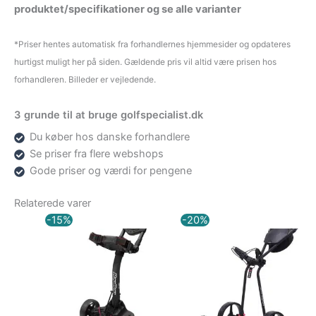
produktet/specifikationer og se alle varianter
*Priser hentes automatisk fra forhandlernes hjemmesider og opdateres
hurtigst muligt her på siden. Gældende pris vil altid være prisen hos
forhandleren. Billeder er vejledende.
3 grunde til at bruge golfspecialist.dk
Du køber hos danske forhandlere
Se priser fra flere webshops
Gode priser og værdi for pengene
Relaterede varer
Den
Den
Den
Den
-15%
-20%
oprindelige
aktuelle
oprindelige
aktuelle
pris
pris
pris
pris
var:
er:
var:
er:
1.799,00 kr..
1.529,15 kr..
2.099,00 kr..
1.679,00 kr..