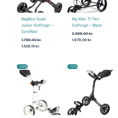
BagBoy Quad
Big Max TI Two
Junior Golfvogn –
Golfvogn – Black
Sort/Rød
2.099,00
kr.
1.799,00
kr.
1.679,00
kr.
1.529,15
kr.
Den
Den
Den
Den
-20%
-12%
oprindelige
aktuelle
oprindelige
aktuelle
pris
pris
pris
pris
var:
er:
var:
er:
2.599,00 kr..
2.079,00 kr..
2.499,00 kr..
2.199,00 kr..