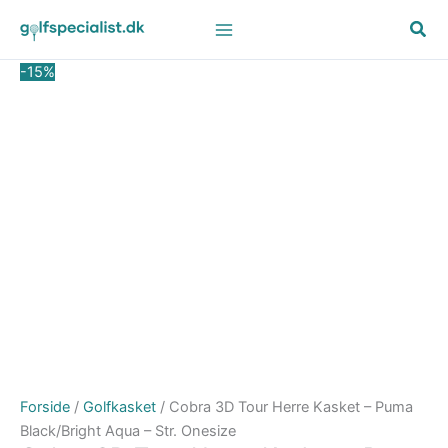
Gå
Den
Den
til
oprindelige
aktuelle
indholdet
pris
pris
-15%
var:
er:
249,00 kr..
211,65 kr..
Forside
/
Golfkasket
/ Cobra 3D Tour Herre Kasket – Puma
Black/Bright Aqua – Str. Onesize