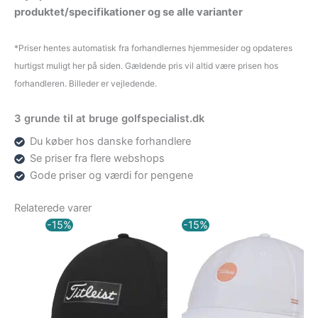
produktet/specifikationer og se alle varianter
*Priser hentes automatisk fra forhandlernes hjemmesider og opdateres
hurtigst muligt her på siden. Gældende pris vil altid være prisen hos
forhandleren. Billeder er vejledende.
3 grunde til at bruge golfspecialist.dk
Du køber hos danske forhandlere
Se priser fra flere webshops
Gode priser og værdi for pengene
Relaterede varer
Den
Den
Den
Den
-15%
-15%
oprindelige
aktuelle
oprindelige
aktuell
pris
pris
pris
pris
var:
er:
var:
er:
249,00 kr..
211,65 kr..
249,00 kr..
211,65 k