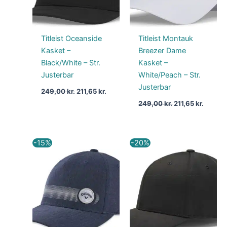
Titleist Oceanside
Titleist Montauk
Kasket –
Breezer Dame
Black/White – Str.
Kasket –
Justerbar
White/Peach – Str.
Justerbar
249,00
kr.
211,65
kr.
249,00
kr.
211,65
kr.
Den
Den
Den
Den
-15%
-20%
oprindelige
aktuelle
oprindelige
aktuel
pris
pris
pris
pris
var:
er:
var:
er:
249,00 kr..
211,65 kr..
249,00 kr..
199,00