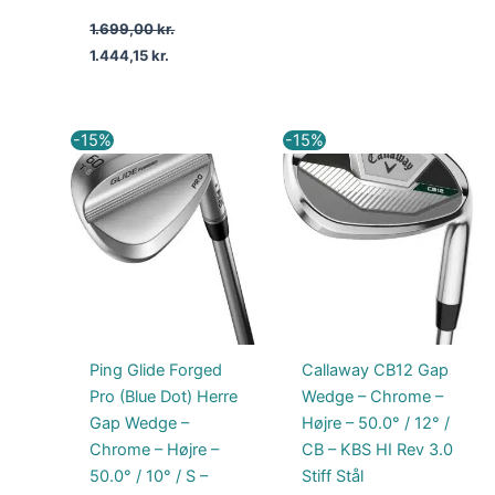
1.699,00
kr.
1.444,15
kr.
Den
Den
Den
Den
-15%
-15%
oprindelige
aktuelle
oprindelige
aktuelle
pris
pris
pris
pris
var:
er:
var:
er:
1.699,00 kr..
1.444,15 kr..
1.199,00 kr..
1.019,15 kr..
Ping Glide Forged
Callaway CB12 Gap
Pro (Blue Dot) Herre
Wedge – Chrome –
Gap Wedge –
Højre – 50.0° / 12° /
Chrome – Højre –
CB – KBS HI Rev 3.0
50.0° / 10° / S –
Stiff Stål