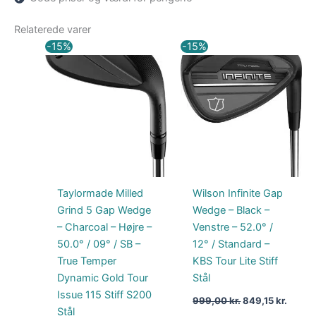
Relaterede varer
Den
Den
Den
Den
-15%
-15%
oprindelige
aktuelle
oprindelige
aktuel
pris
pris
pris
pris
var:
er:
var:
er:
1.699,00 kr..
1.444,15 kr..
999,00 kr..
849,15
Taylormade Milled
Wilson Infinite Gap
Grind 5 Gap Wedge
Wedge – Black –
– Charcoal – Højre –
Venstre – 52.0° /
50.0° / 09° / SB –
12° / Standard –
True Temper
KBS Tour Lite Stiff
Dynamic Gold Tour
Stål
Issue 115 Stiff S200
999,00
kr.
849,15
kr.
Stål