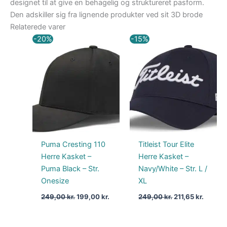
designet til at give en behagelig og struktureret pasform.
Den adskiller sig fra lignende produkter ved sit 3D brode
Relaterede varer
Den
Den
Den
Den
-20%
-15%
oprindelige
aktuelle
oprindelige
aktuell
pris
pris
pris
pris
var:
er:
var:
er:
249,00 kr..
199,00 kr..
249,00 kr..
211,65 k
Puma Cresting 110
Titleist Tour Elite
Herre Kasket –
Herre Kasket –
Puma Black – Str.
Navy/White – Str. L /
Onesize
XL
249,00
kr.
199,00
kr.
249,00
kr.
211,65
kr.