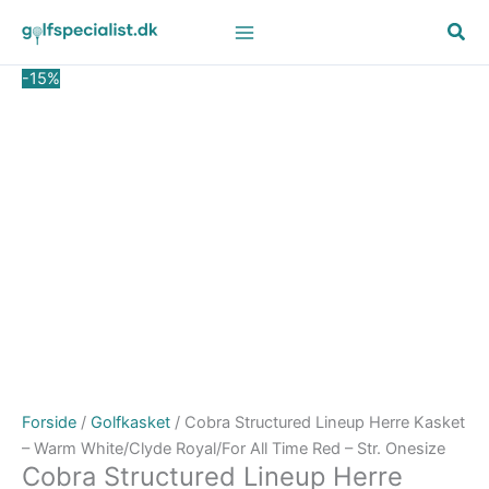
Gå
Den
Den
til
oprindelige
aktuelle
indholdet
pris
pris
-15%
var:
er:
250,00 kr..
212,50 kr..
Forside
/
Golfkasket
/ Cobra Structured Lineup Herre Kasket
– Warm White/Clyde Royal/For All Time Red – Str. Onesize
Cobra Structured Lineup Herre