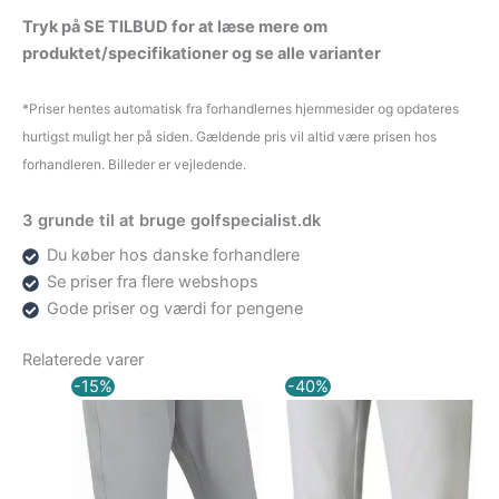
Tryk på SE TILBUD for at læse mere om
produktet/specifikationer og se alle varianter
*Priser hentes automatisk fra forhandlernes hjemmesider og opdateres
hurtigst muligt her på siden. Gældende pris vil altid være prisen hos
forhandleren. Billeder er vejledende.
3 grunde til at bruge golfspecialist.dk
Du køber hos danske forhandlere
Se priser fra flere webshops
Gode priser og værdi for pengene
Relaterede varer
Den
Den
Den
Den
-15%
-40%
oprindelige
aktuelle
oprindelige
aktuel
pris
pris
pris
pris
var:
er:
var:
er:
749,00 kr..
636,65 kr..
579,00 kr..
347,40