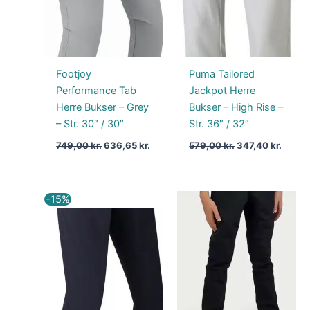
Footjoy
Puma Tailored
Performance Tab
Jackpot Herre
Herre Bukser – Grey
Bukser – High Rise –
– Str. 30″ / 30″
Str. 36″ / 32″
749,00
kr.
636,65
kr.
579,00
kr.
347,40
kr.
Den
Den
-15%
oprindelige
aktuelle
pris
pris
var:
er:
799,00 kr..
679,15 kr..