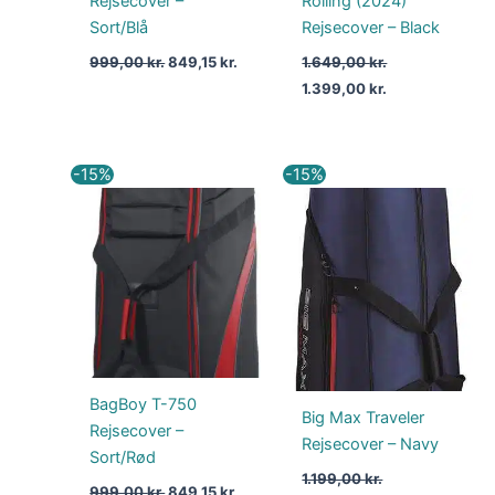
Rejsecover –
Rolling (2024)
Sort/Blå
Rejsecover – Black
999,00
kr.
849,15
kr.
1.649,00
kr.
1.399,00
kr.
Den
Den
Den
Den
-15%
-15%
oprindelige
aktuelle
oprindelige
aktuelle
pris
pris
pris
pris
var:
er:
var:
er:
999,00 kr..
849,15 kr..
1.199,00 kr..
1.019,15 kr..
BagBoy T-750
Big Max Traveler
Rejsecover –
Rejsecover – Navy
Sort/Rød
1.199,00
kr.
999,00
kr.
849,15
kr.