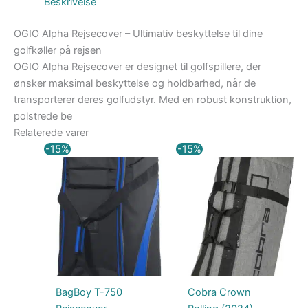
Beskrivelse
OGIO Alpha Rejsecover – Ultimativ beskyttelse til dine
golfkøller på rejsen
OGIO Alpha Rejsecover er designet til golfspillere, der
ønsker maksimal beskyttelse og holdbarhed, når de
transporterer deres golfudstyr. Med en robust konstruktion,
polstrede be
Relaterede varer
Den
Den
Den
Den
-15%
-15%
oprindelige
aktuelle
oprindelige
aktuelle
pris
pris
pris
pris
var:
er:
var:
er:
999,00 kr..
849,15 kr..
1.649,00 kr..
1.399,00 kr..
BagBoy T-750
Cobra Crown