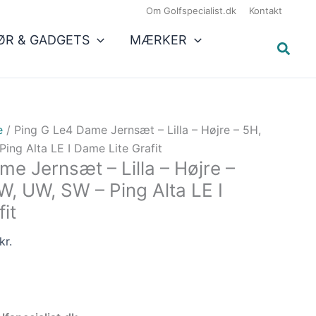
Den
12.199,00 kr..
10.369,15 kr..
Om Golfspecialist.dk
Kontakt
e
aktuelle
ØR & GADGETS
MÆRKER
pris
er:
r..
10.369,15 kr..
e
/ Ping G Le4 Dame Jernsæt – Lilla – Højre – 5H,
Ping Alta LE I Dame Lite Grafit
e Jernsæt – Lilla – Højre –
W, UW, SW – Ping Alta LE I
it
kr.