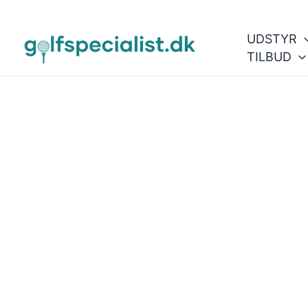
Gå
til
UDSTYR
indholdet
TILBUD