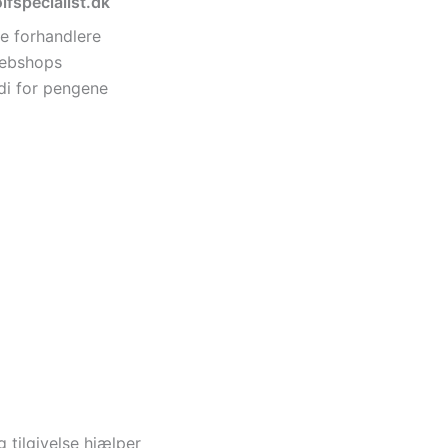
lfspecialist.dk
e forhandlere
 webshops
di for pengene
 tilgivelse hjælper