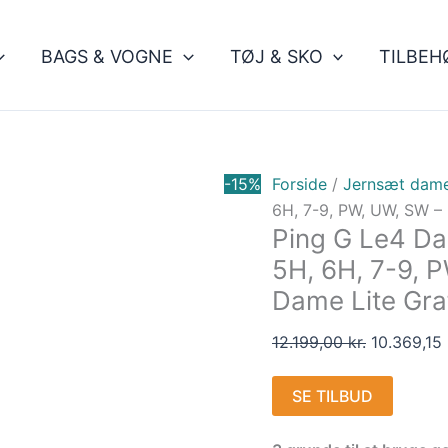
Den
oprindelig
BAGS & VOGNE
TØJ & SKO
TILBEH
pris
var:
12.199,00 k
-15%
Forside
/
Jernsæt dam
6H, 7-9, PW, UW, SW – 
Ping G Le4 Dam
5H, 6H, 7-9, P
Dame Lite Graf
12.199,00
kr.
10.369,15
SE TILBUD