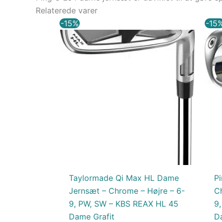
Relaterede varer
Den
Den
-15%
-15
oprindelige
aktuelle
pris
pris
var:
er:
9.084,00 kr..
7.721,40 kr..
Taylormade Qi Max HL Dame
P
Jernsæt – Chrome – Højre – 6-
C
9, PW, SW – KBS REAX HL 45
9
Dame Grafit
Da