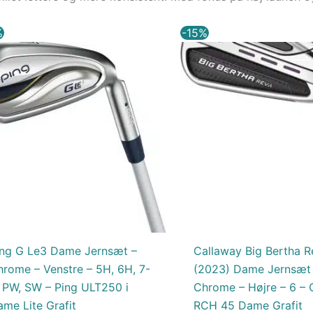
Den
Den
Den
%
-15%
oprindelige
aktuelle
oprindelige
a
pris
pris
pris
p
var:
er:
var:
e
10.150,00 kr..
8.627,50 kr..
1.849,00 kr.
1
ing G Le3 Dame Jernsæt –
Callaway Big Bertha R
hrome – Venstre – 5H, 6H, 7-
(2023) Dame Jernsæt
, PW, SW – Ping ULT250 i
Chrome – Højre – 6 – 
me Lite Grafit
RCH 45 Dame Grafit