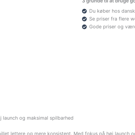
3 grunde til at bruge go
Du køber hos dansk
Se priser fra flere
Gode priser og vær
j launch og maksimal spilbarhed
illet lettere og mere konsistent. Med fokus på høj launch og