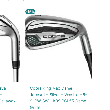
Den
Den
Den
-15%
ktuelle
oprindelige
aktuelle
ris
pris
pris
r:
var:
er:
.
.571,65 kr..
6.699,00 kr..
5.694,15 kr..
eva
Cobra King Max Dame
 –
Jernsæt – Silver – Venstre – 6-
Callaway
9, PW, SW – KBS PGI 55 Dame
Grafit