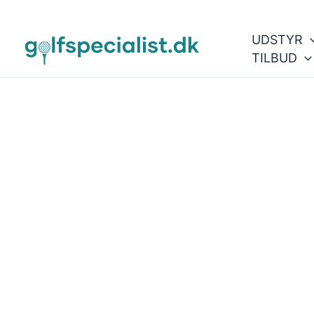
Gå
til
UDSTYR
indholdet
TILBUD