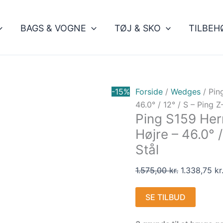
Den
oprindelige
BAGS & VOGNE
TØJ & SKO
TILBEH
pris
var:
1.575,00 kr.
-15%
Forside
/
Wedges
/ Pin
46.0° / 12° / S – Ping 
Ping S159 Her
Højre – 46.0° 
Stål
1.575,00
kr.
1.338,75
kr
SE TILBUD