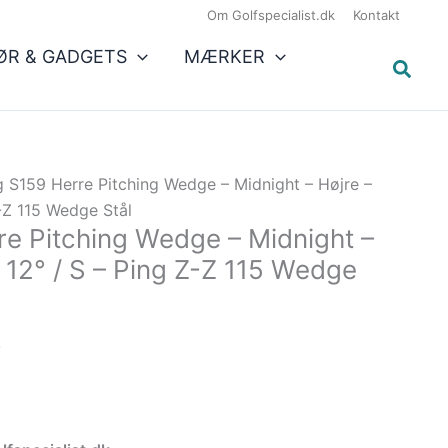
Den
1.575,00 kr..
1.338,75 kr..
Om Golfspecialist.dk
Kontakt
aktuelle
ØR & GADGETS
MÆRKER
pris
er:
.
1.338,75 kr..
g S159 Herre Pitching Wedge – Midnight – Højre –
Z-Z 115 Wedge Stål
re Pitching Wedge – Midnight –
/ 12° / S – Ping Z-Z 115 Wedge
.