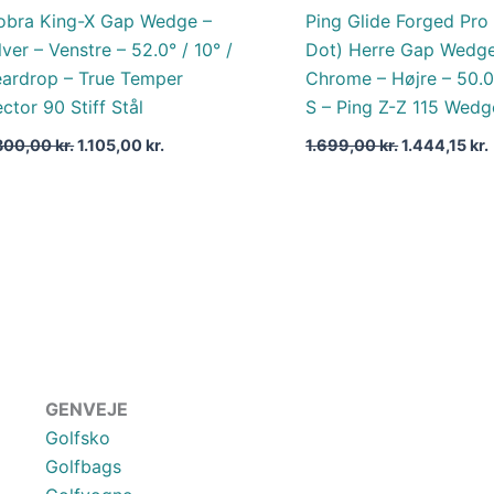
obra King-X Gap Wedge –
Ping Glide Forged Pro 
lver – Venstre – 52.0° / 10° /
Dot) Herre Gap Wedge
eardrop – True Temper
Chrome – Højre – 50.0°
ctor 90 Stiff Stål
S – Ping Z-Z 115 Wedg
.300,00
kr.
1.105,00
kr.
1.699,00
kr.
1.444,15
kr.
GENVEJE
Golfsko
Golfbags