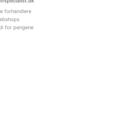
lfspecialist.dk
e forhandlere
 webshops
di for pengene