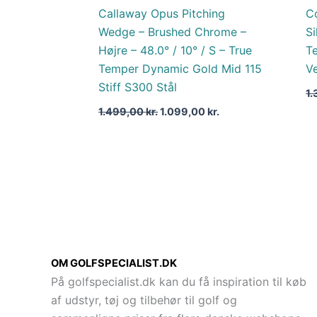
Callaway Opus Pitching
C
Wedge – Brushed Chrome –
Si
Højre – 48.0° / 10° / S – True
T
Temper Dynamic Gold Mid 115
Ve
Stiff S300 Stål
1
1.499,00
kr.
1.099,00
kr.
OM GOLFSPECIALIST.DK
På golfspecialist.dk kan du få inspiration til køb
af udstyr, tøj og tilbehør til golf og