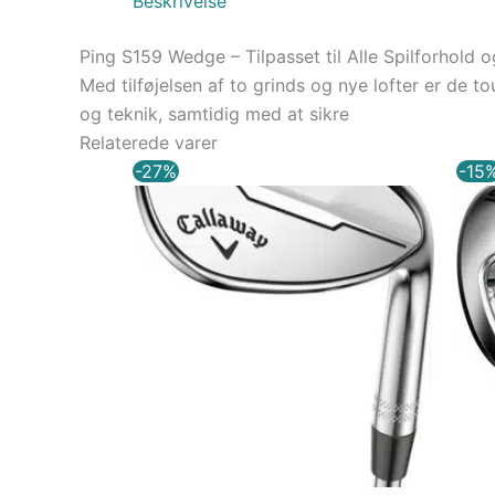
Beskrivelse
Ping S159 Wedge – Tilpasset til Alle Spilforhold 
Med tilføjelsen af to grinds og nye lofter er de t
og teknik, samtidig med at sikre
Relaterede varer
Den
Den
-27%
-15
oprindelige
aktuelle
pris
pris
var:
er:
1.499,00 kr..
1.099,00 kr..