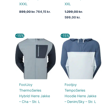
XXXL
XXL
899,00
kr.
764,15
kr.
1.299,00
kr.
599,00
kr.
Den
Den
Den
Den
-15%
-15%
oprindelige
aktuelle
oprindelige
aktuelle
pris
pris
pris
pris
var:
er:
var:
er:
1.599,00 kr..
1.359,15 kr..
1.399,00 kr..
1.189,15 kr..
FootJoy
Footjoy
ThermoSeries
TempoSeries
Hybrid Herre Jakke
Hoodie Herre Jakke
– Cha – Str. L
– Denim/Sky – Str. L