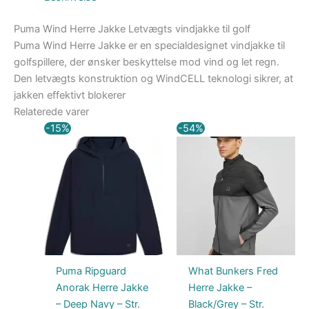
Puma Wind Herre Jakke Letvægts vindjakke til golf
Puma Wind Herre Jakke er en specialdesignet vindjakke til
golfspillere, der ønsker beskyttelse mod vind og let regn.
Den letvægts konstruktion og WindCELL teknologi sikrer, at
jakken effektivt blokerer
Relaterede varer
Den
Den
Den
Den
-15%
-54%
oprindelige
aktuelle
oprindelige
aktuelle
pris
pris
pris
pris
var:
er:
var:
er:
899,00 kr..
764,15 kr..
1.299,00 kr..
599,00 kr..
Puma Ripguard
What Bunkers Fred
Anorak Herre Jakke
Herre Jakke –
– Deep Navy – Str.
Black/Grey – Str.