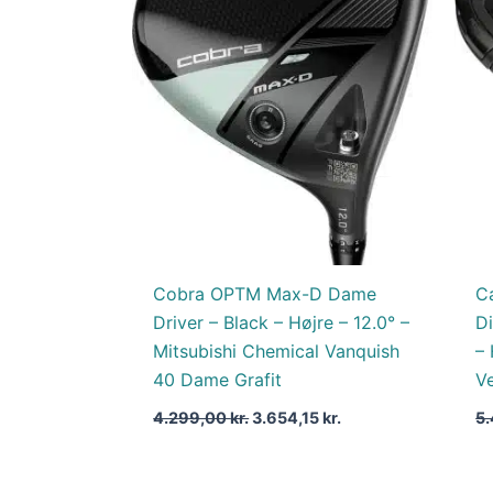
var:
er:
4.299,00 kr..
3.654,15 kr..
Cobra OPTM Max-D Dame
C
Driver – Black – Højre – 12.0° –
D
Mitsubishi Chemical Vanquish
– 
40 Dame Grafit
Ve
4.299,00
kr.
3.654,15
kr.
5