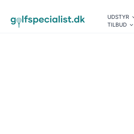
Gå
til
UDSTYR
indholdet
TILBUD