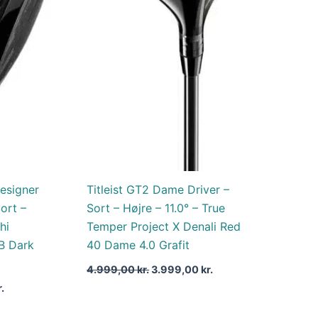
er:
var:
er:
..
3.849,00 kr..
4.999,00 kr..
3.999,00 kr..
esigner
Titleist GT2 Dame Driver –
Sort –
Sort – Højre – 11.0° – True
hi
Temper Project X Denali Red
CB Dark
40 Dame 4.0 Grafit
4.999,00
kr.
3.999,00
kr.
r.