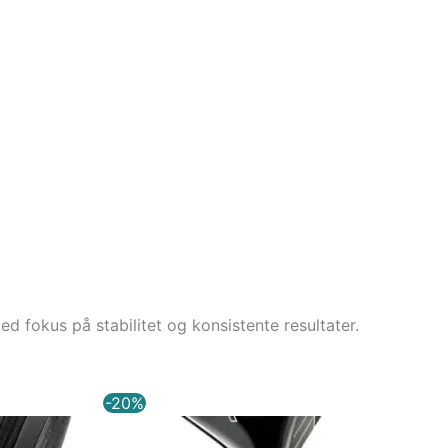
d fokus på stabilitet og konsistente resultater.
Den
Den
Den
-20%
aktuelle
oprindelige
aktuelle
pris
pris
pris