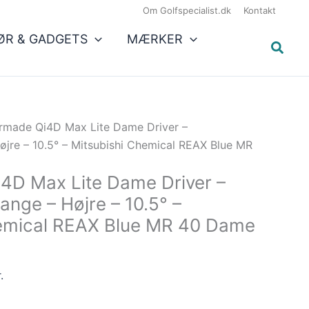
Den
Om Golfspecialist.dk
Kontakt
e
aktuelle
ØR & GADGETS
MÆRKER
pris
er:
..
4.249,15 kr..
rmade Qi4D Max Lite Dame Driver –
jre – 10.5° – Mitsubishi Chemical REAX Blue MR
4D Max Lite Dame Driver –
nge – Højre – 10.5° –
hemical REAX Blue MR 40 Dame
.