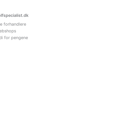
lfspecialist.dk
e forhandlere
 webshops
di for pengene