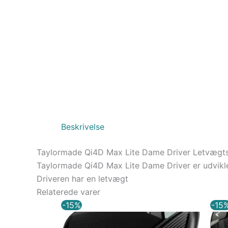
Beskrivelse
Taylormade Qi4D Max Lite Dame Driver Letvægts
Taylormade Qi4D Max Lite Dame Driver er udviklet 
Driveren har en letvægt
Relaterede varer
Den
Den
-15%
-15
oprindelige
aktuelle
pris
pris