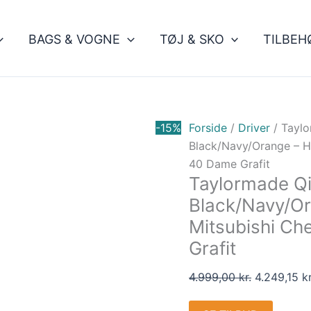
Den
oprindelig
BAGS & VOGNE
TØJ & SKO
TILBEH
pris
var:
4.999,00 kr
-15%
Forside
/
Driver
/ Taylo
Black/Navy/Orange – Hø
40 Dame Grafit
Taylormade Qi
Black/Navy/Ora
Mitsubishi C
Grafit
4.999,00
kr.
4.249,15
kr