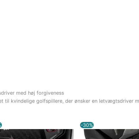
driver med høj forgiveness
til kvindelige golfspillere, der ønsker en letvægtsdriver me
Den
Den
Den
%
-30%
oprindelige
aktuelle
oprindelige
pris
pris
pris