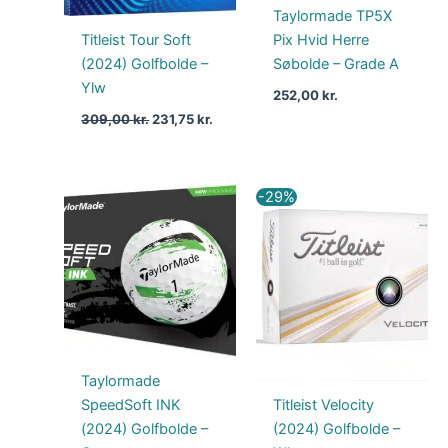
Taylormade TP5X
Titleist Tour Soft
Pix Hvid Herre
(2024) Golfbolde –
Søbolde – Grade A
Ylw
252,00
kr.
309,00
kr.
231,75
kr.
Den
Den
-29%
oprindelige
aktuel
pris
pris
var:
er:
279,00 kr..
199,00
Taylormade
SpeedSoft INK
Titleist Velocity
(2024) Golfbolde –
(2024) Golfbolde –