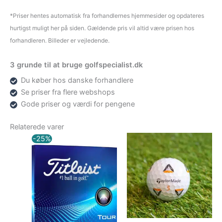
*Priser hentes automatisk fra forhandlernes hjemmesider og opdateres
hurtigst muligt her på siden. Gældende pris vil altid være prisen hos
forhandleren. Billeder er vejledende.
3 grunde til at bruge golfspecialist.dk
Du køber hos danske forhandlere
Se priser fra flere webshops
Gode priser og værdi for pengene
Relaterede varer
Den
Den
-25%
oprindelige
aktuelle
pris
pris
var:
er:
309,00 kr..
231,75 kr..