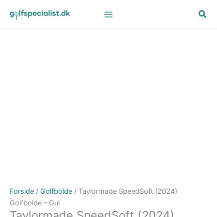
Gå
til
indholdet
Forside
/
Golfbolde
/ Taylormade SpeedSoft (2024)
Golfbolde – Gul
Taylormade SpeedSoft (2024)