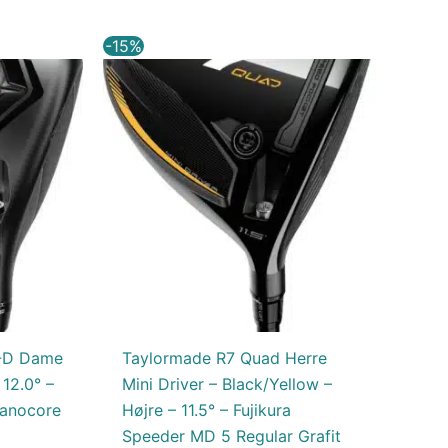
Den
Den
Den
-15%
aktuelle
oprindelige
aktuelle
pris
pris
pris
er:
var:
er:
.
2.729,00 kr..
3.999,00 kr..
3.399,15 kr..
-D Dame
Taylormade R7 Quad Herre
 12.0° –
Mini Driver – Black/Yellow –
anocore
Højre – 11.5° – Fujikura
Speeder MD 5 Regular Grafit