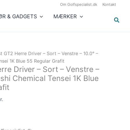
Den
4.999,00 kr..
3.999,00 kr..
Om Golfspecialist.dk
Kontakt
e
aktuelle
ØR & GADGETS
MÆRKER
pris
er:
..
3.999,00 kr..
st GT2 Herre Driver – Sort – Venstre – 10.0° –
nsei 1K Blue 55 Regular Grafit
erre Driver – Sort – Venstre –
ishi Chemical Tensei 1K Blue
fit
r.