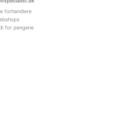
lfspecialist.dk
e forhandlere
 webshops
di for pengene