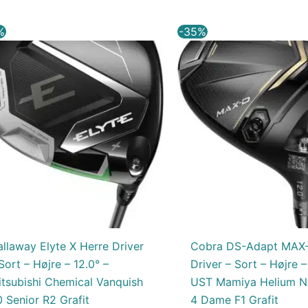
Den
Den
Den
%
-35%
oprindelige
aktuelle
oprindelige
pris
pris
pris
var:
er:
var:
4.699,00 kr..
3.199,00 kr..
4.199,00 kr.
llaway Elyte X Herre Driver
Cobra DS-Adapt MAX
Sort – Højre – 12.0° –
Driver – Sort – Højre –
itsubishi Chemical Vanquish
UST Mamiya Helium N
 Senior R2 Grafit
4 Dame F1 Grafit