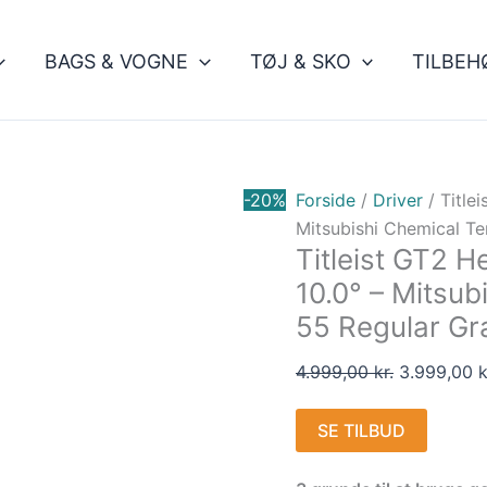
Den
oprindelig
BAGS & VOGNE
TØJ & SKO
TILBEH
pris
var:
4.999,00 kr
-20%
Forside
/
Driver
/ Titlei
Mitsubishi Chemical Te
Titleist GT2 H
10.0° – Mitsub
55 Regular Gra
4.999,00
kr.
3.999,00
k
SE TILBUD