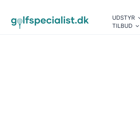
Gå
til
UDSTYR
indholdet
TILBUD