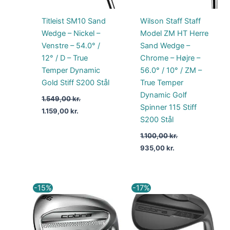
Titleist SM10 Sand
Wilson Staff Staff
Wedge – Nickel –
Model ZM HT Herre
Venstre – 54.0° /
Sand Wedge –
12° / D – True
Chrome – Højre –
Temper Dynamic
56.0° / 10° / ZM –
Gold Stiff S200 Stål
True Temper
Dynamic Golf
1.549,00
kr.
Spinner 115 Stiff
1.159,00
kr.
S200 Stål
1.100,00
kr.
935,00
kr.
Den
Den
Den
Den
-15%
-17%
oprindelige
aktuelle
oprindelige
aktuelle
pris
pris
pris
pris
var:
er:
var:
er:
1.400,00 kr..
1.190,00 kr..
1.199,00 kr..
999,00 kr..