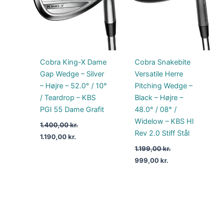
Cobra King-X Dame
Cobra Snakebite
Gap Wedge – Silver
Versatile Herre
– Højre – 52.0° / 10°
Pitching Wedge –
/ Teardrop – KBS
Black – Højre –
PGI 55 Dame Grafit
48.0° / 08° /
Widelow – KBS HI
1.400,00
kr.
Rev 2.0 Stiff Stål
1.190,00
kr.
1.199,00
kr.
999,00
kr.