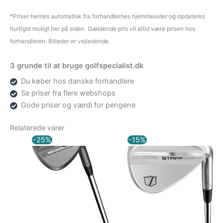
*Priser hentes automatisk fra forhandlernes hjemmesider og opdateres
hurtigst muligt her på siden. Gældende pris vil altid være prisen hos
forhandleren. Billeder er vejledende.
3 grunde til at bruge golfspecialist.dk
Du køber hos danske forhandlere
Se priser fra flere webshops
Gode priser og værdi for pengene
Relaterede varer
Den
Den
Den
Den
-25%
-15%
oprindelige
aktuelle
oprindelige
aktuelle
pris
pris
pris
pris
var:
er:
var:
er:
1.549,00 kr..
1.159,00 kr..
1.100,00 kr..
935,00 kr..