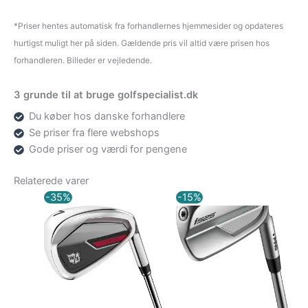
*Priser hentes automatisk fra forhandlernes hjemmesider og opdateres
hurtigst muligt her på siden. Gældende pris vil altid være prisen hos
forhandleren. Billeder er vejledende.
3 grunde til at bruge golfspecialist.dk
Du køber hos danske forhandlere
Se priser fra flere webshops
Gode priser og værdi for pengene
Relaterede varer
Den
Den
Den
Den
-35%
-15%
oprindelige
aktuelle
oprindelige
aktuelle
pris
pris
pris
pris
var:
er:
var:
er:
6.199,00 kr..
4.029,00 kr..
11.025,00 kr..
9.371,25 kr..