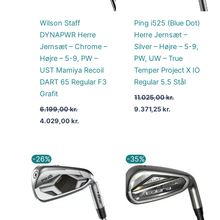
Wilson Staff
Ping i525 (Blue Dot)
DYNAPWR Herre
Herre Jernsæt –
Jernsæt – Chrome –
Silver – Højre – 5-9,
Højre – 5-9, PW –
PW, UW – True
UST Mamiya Recoil
Temper Project X IO
DART 65 Regular F3
Regular 5.5 Stål
Grafit
11.025,00
kr.
6.199,00
kr.
9.371,25
kr.
4.029,00
kr.
Den
Den
Den
Den
-26%
-35%
oprindelige
aktuelle
oprindelige
aktuelle
pris
pris
pris
pris
var:
er:
var:
er:
8.100,00 kr..
5.999,00 kr..
6.699,00 kr..
4.354,00 kr..